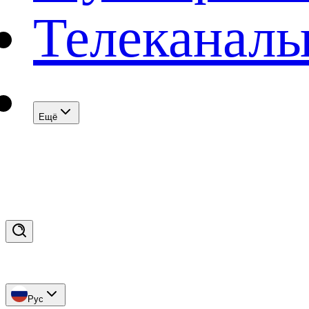
Телеканал
Eщё
Рус