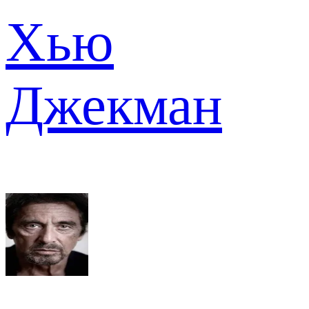
Хью
Джекман