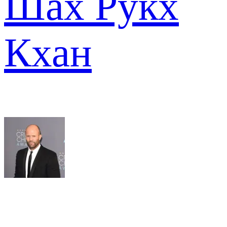
Шах Рукх
Кхан