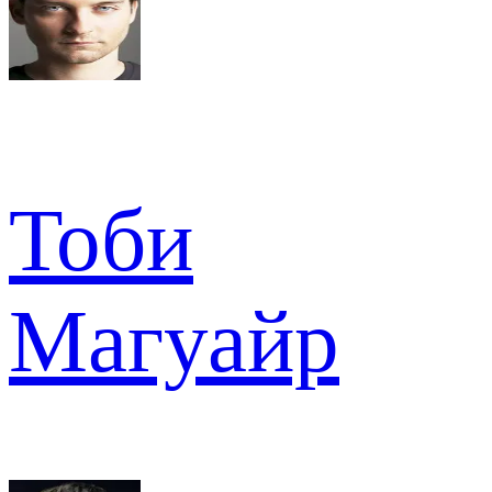
Тоби
Магуайр