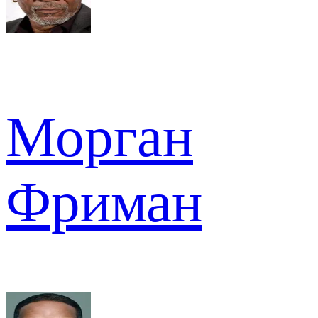
Морган
Фриман