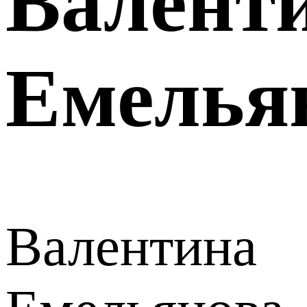
Валент
Емелья
Валентина