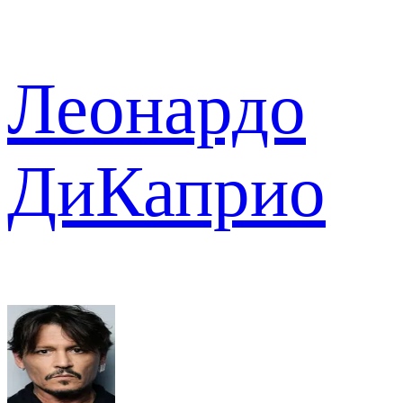
Леонардо
ДиКаприо