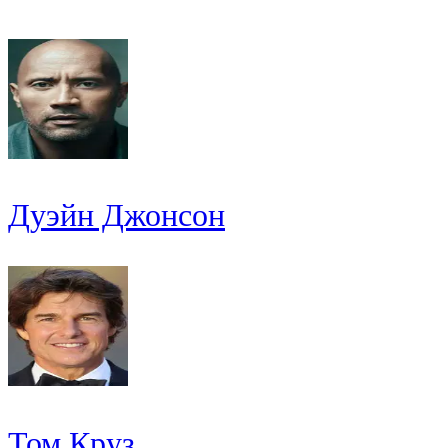
Дуэйн Джонсон
Том Круз