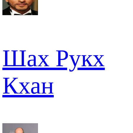
Шах Рукх
Кхан