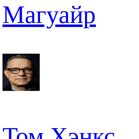
Магуайр
Том Хэнкс