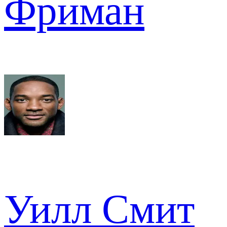
Фриман
Уилл Смит