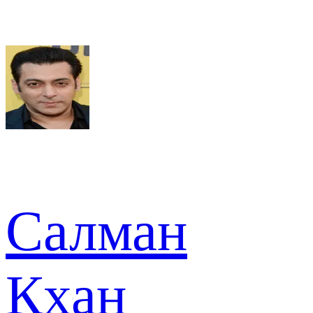
Салман
Кхан