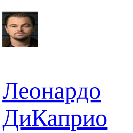
Леонардо
ДиКаприо