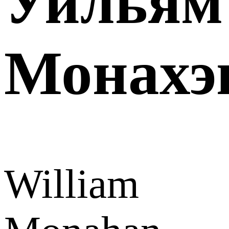
Уильям
Монахэ
William