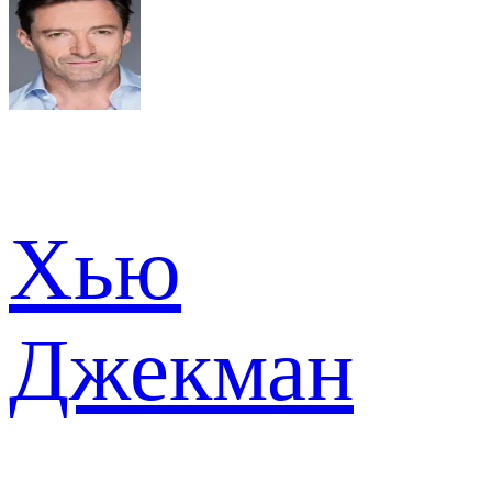
Хью
Джекман