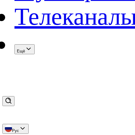
Телеканал
Eщё
Рус