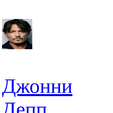
Джонни
Депп