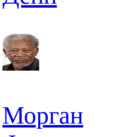
Морган