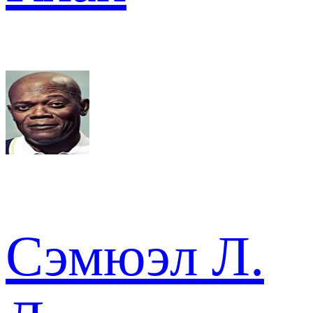
Сэмюэл Л.