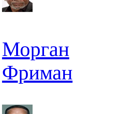
Морган
Фриман