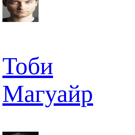
Тоби
Магуайр