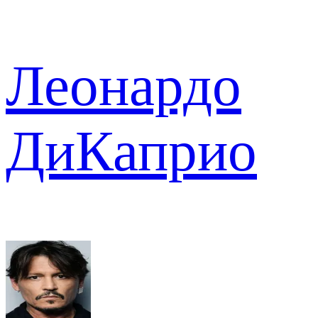
Леонардо
ДиКаприо