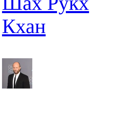
Шах Рукх
Кхан