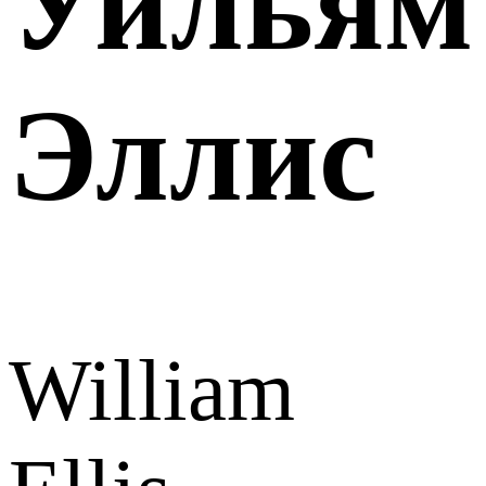
Уильям
Эллис
William