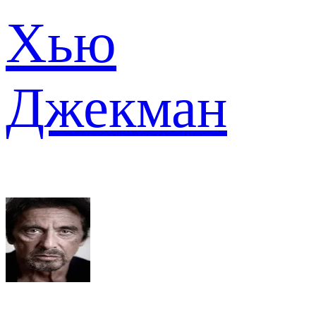
Хью
Джекман