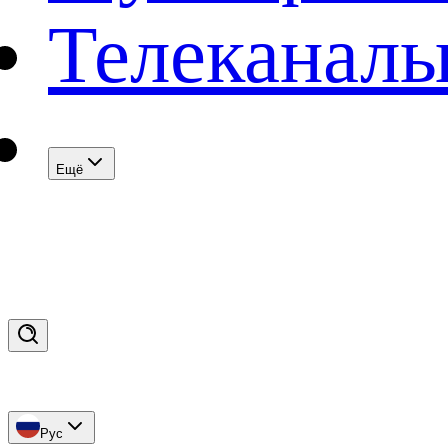
Телеканал
Eщё
Рус