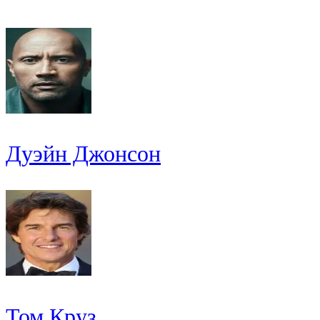
Дуэйн Джонсон
Том Круз