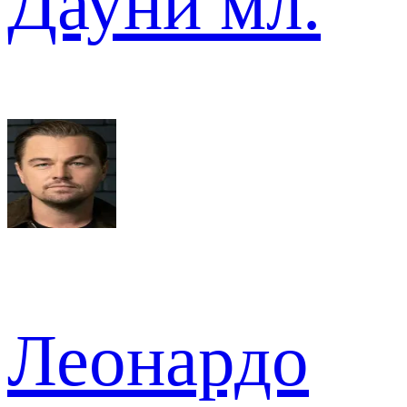
Дауни мл.
Леонардо