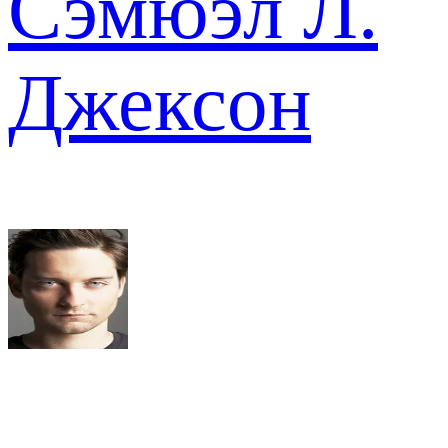
Сэмюэл Л.
Джексон