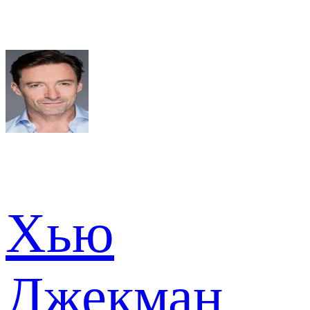
Хью
Джекман