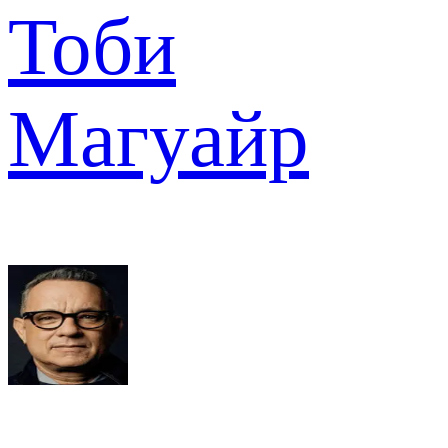
Тоби
Магуайр