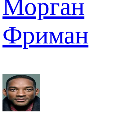
Морган
Фриман