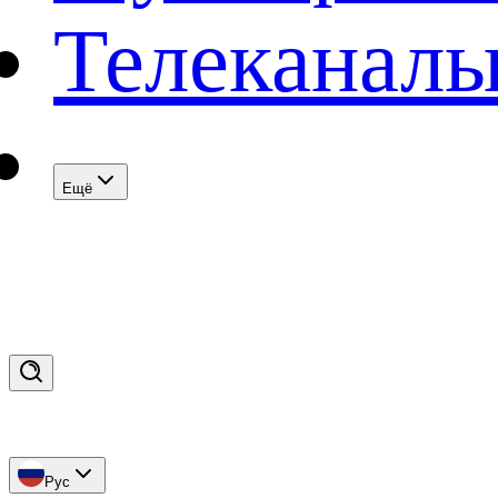
Телеканал
Eщё
Рус