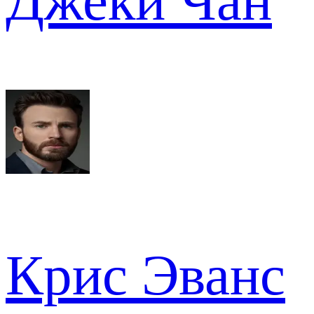
Джеки Чан
Крис Эванс