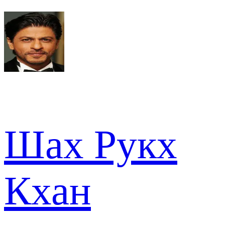
Шах Рукх
Кхан