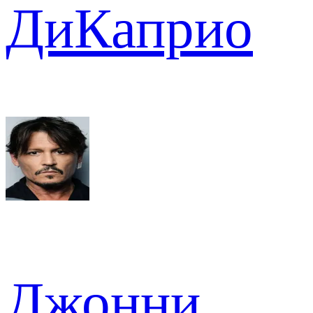
ДиКаприо
Джонни