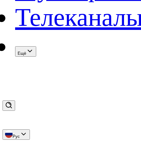
Телеканал
Eщё
Рус