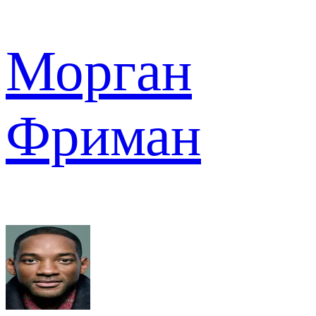
Морган
Фриман