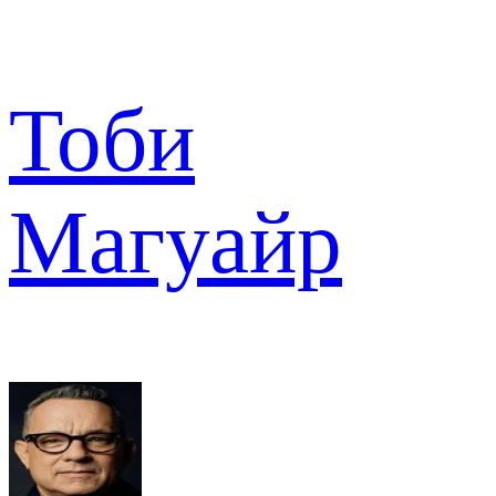
Тоби
Магуайр