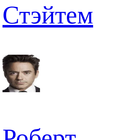
Стэйтем
Роберт