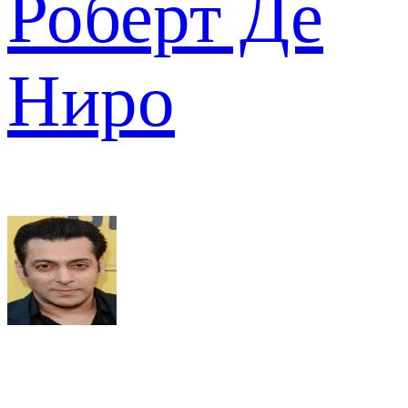
Роберт Де
Ниро