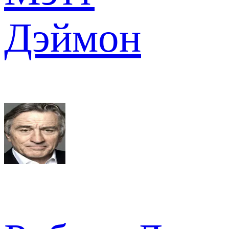
Дэймон