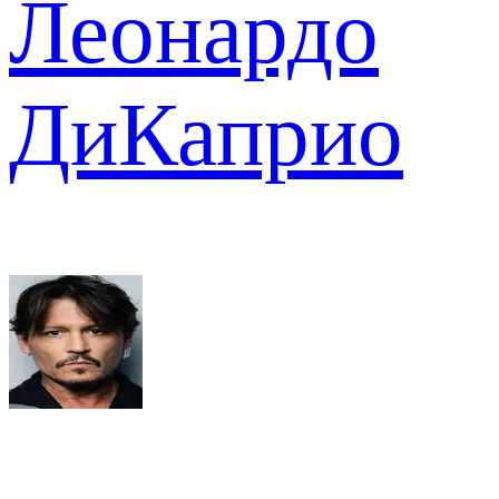
Леонардо
ДиКаприо