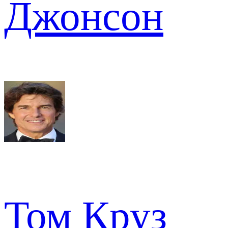
Джонсон
Том Круз