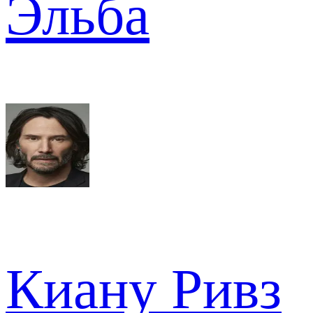
Эльба
Киану Ривз