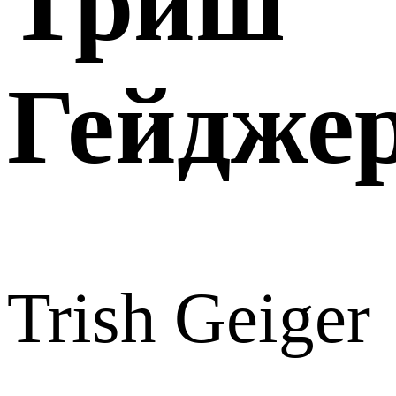
Триш
Гейдже
Trish Geiger