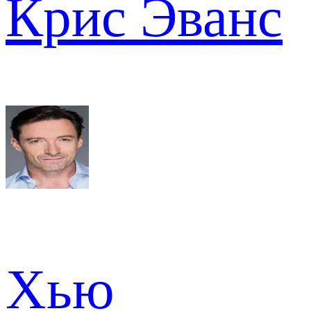
Крис Эванс
Хью