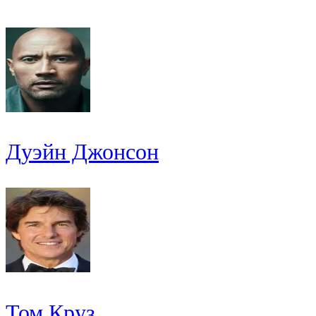
Дуэйн Джонсон
Том Круз