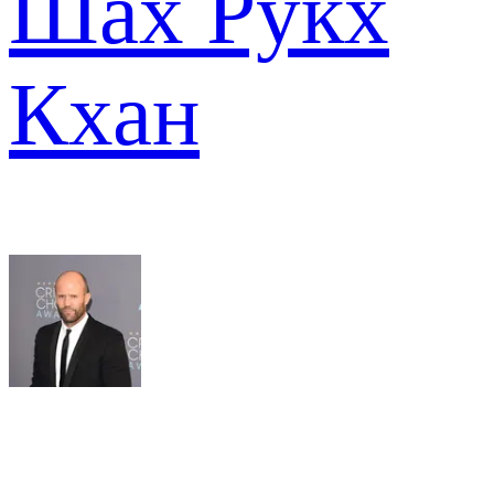
Шах Рукх
Кхан