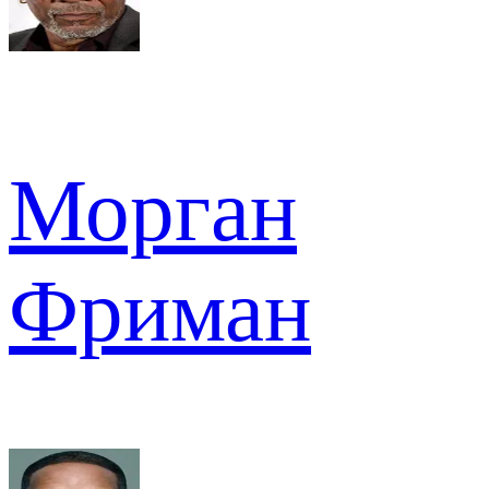
Морган
Фриман