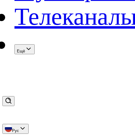
Телеканал
Eщё
Рус