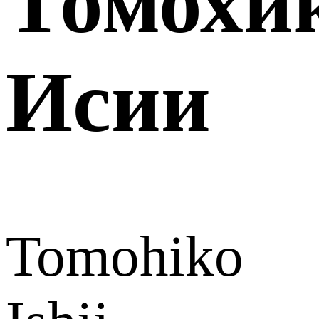
Томохи
Исии
Tomohiko