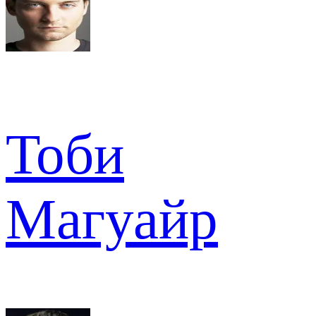
Тоби
Магуайр