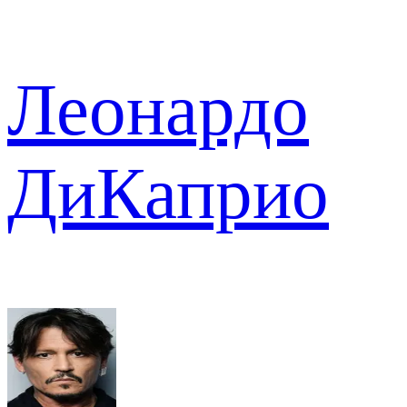
Леонардо
ДиКаприо