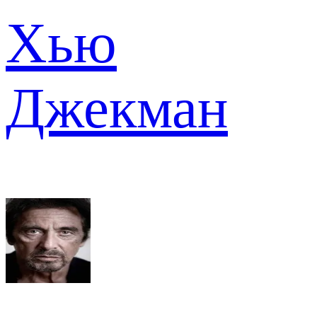
Хью
Джекман