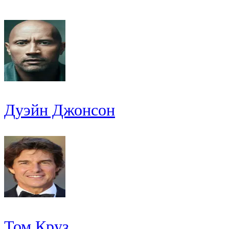
Дуэйн Джонсон
Том Круз