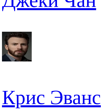
Джеки Чан
Крис Эванс