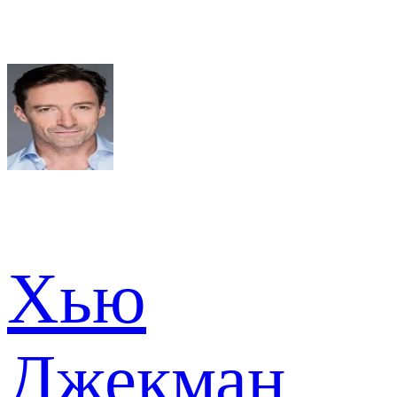
Хью
Джекман