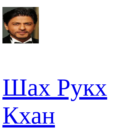
Шах Рукх
Кхан