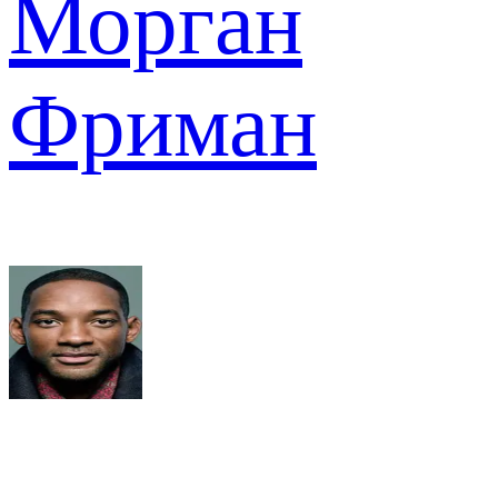
Морган
Фриман