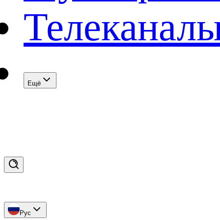
Телеканал
Eщё
Рус