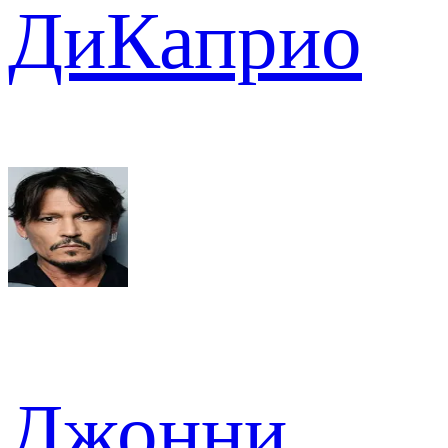
ДиКаприо
Джонни