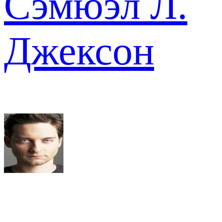
Сэмюэл Л.
Джексон