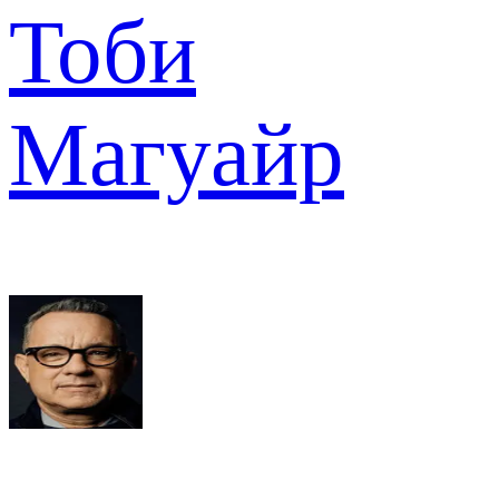
Тоби
Магуайр