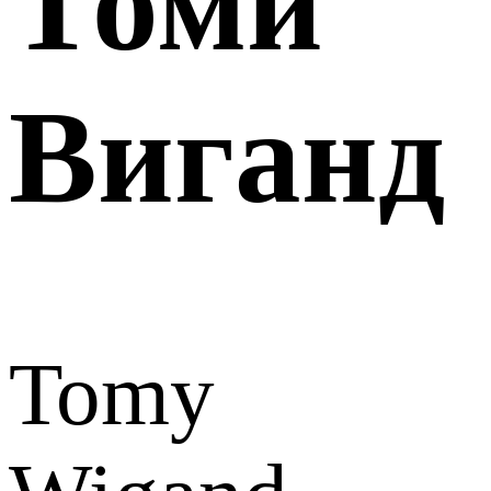
Томи
Виганд
Tomy