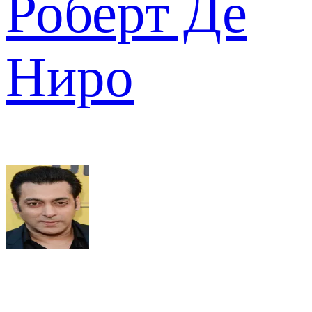
Роберт Де
Ниро