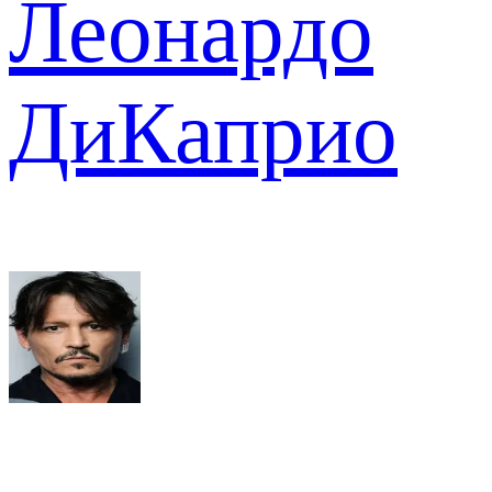
Леонардо
ДиКаприо