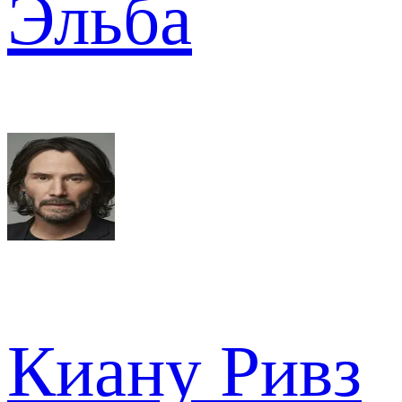
Эльба
Киану Ривз