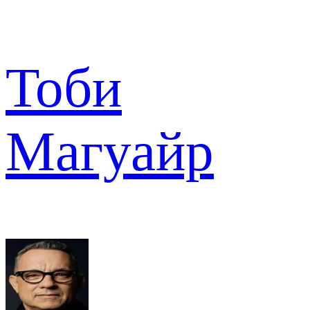
Тоби
Магуайр