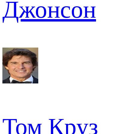
Джонсон
Том Круз