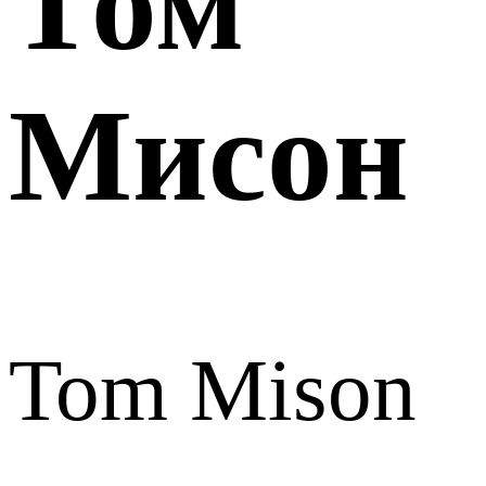
Том
Мисон
Tom Mison