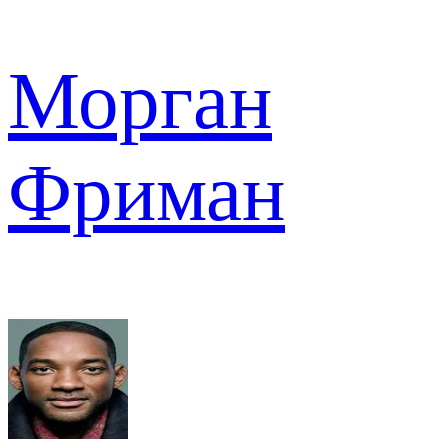
Морган
Фриман