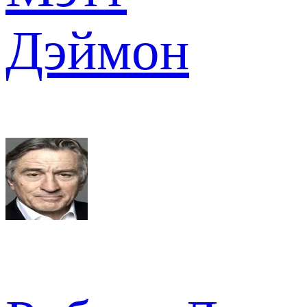
Дэймон