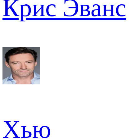
Крис Эванс
Хью