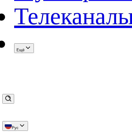
Телеканал
Eщё
Рус