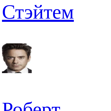
Стэйтем
Роберт