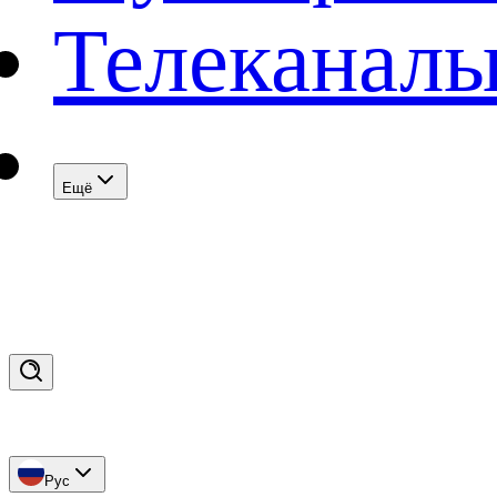
Телеканал
Eщё
Рус