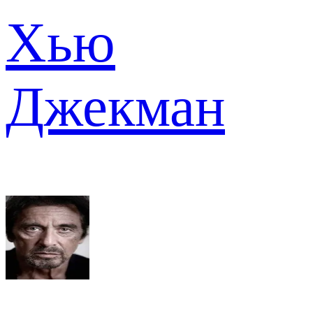
Хью
Джекман