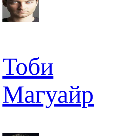
Тоби
Магуайр