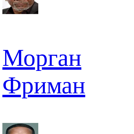
Морган
Фриман