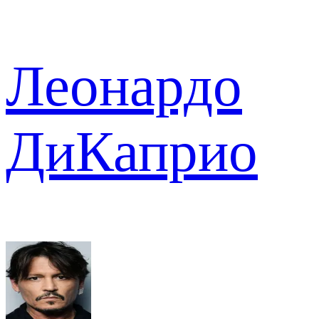
Леонардо
ДиКаприо