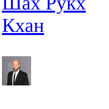
Шах Рукх
Кхан