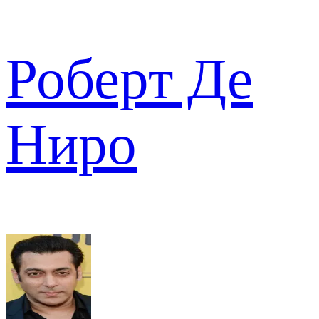
Роберт Де
Ниро