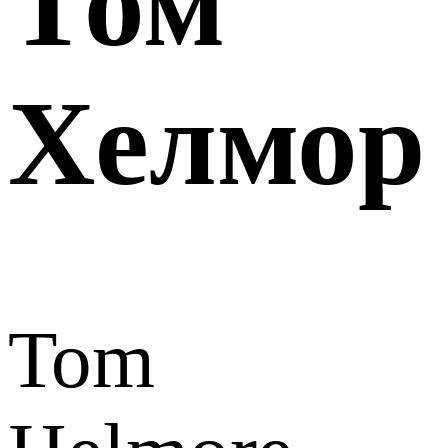
Том
Хелмор
Tom