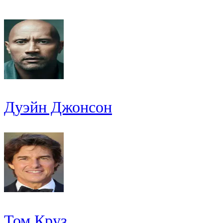
Дуэйн Джонсон
Том Круз