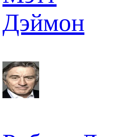
Дэймон