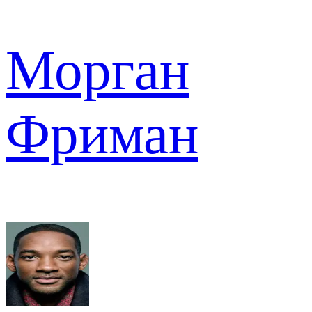
Морган
Фриман