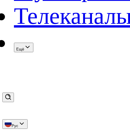
Телеканал
Eщё
Рус