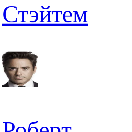
Стэйтем
Роберт