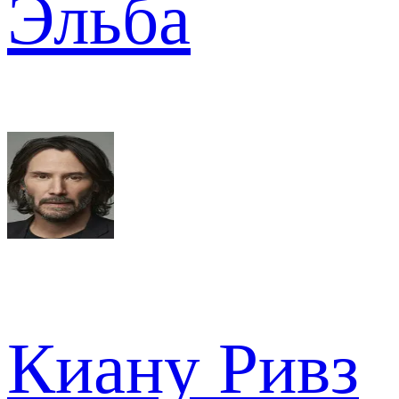
Эльба
Киану Ривз