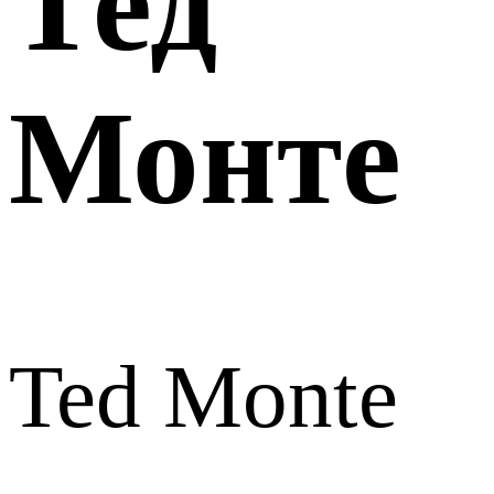
Тед
Монте
Ted Monte