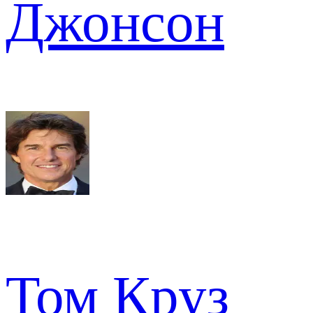
Джонсон
Том Круз