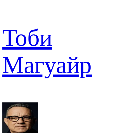
Тоби
Магуайр