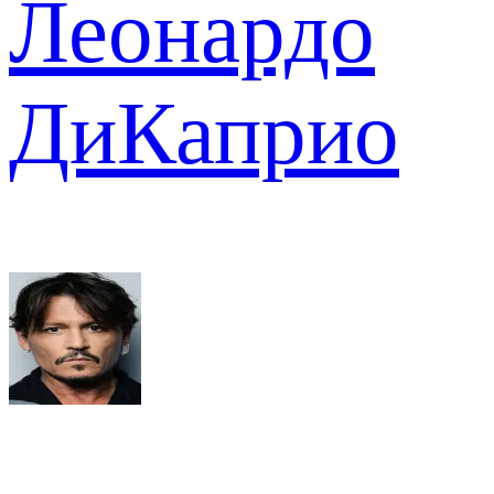
Леонардо
ДиКаприо