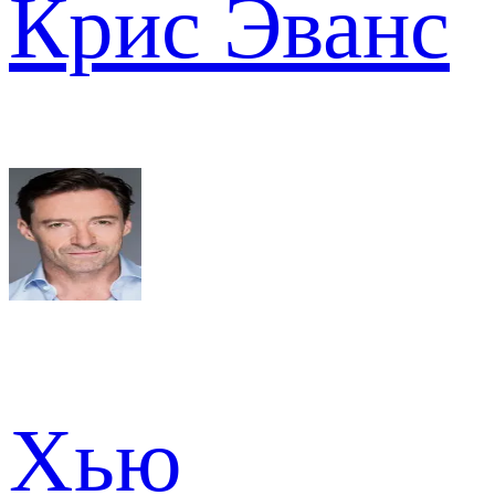
Крис Эванс
Хью