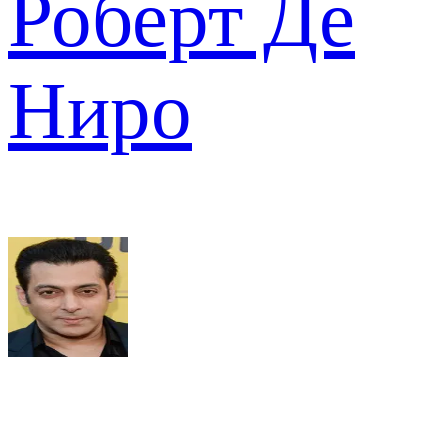
Роберт Де
Ниро