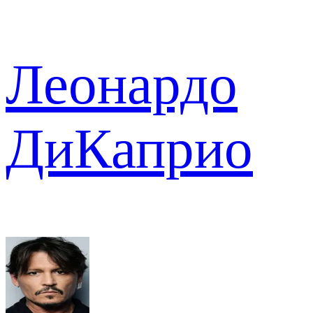
Леонардо
ДиКаприо