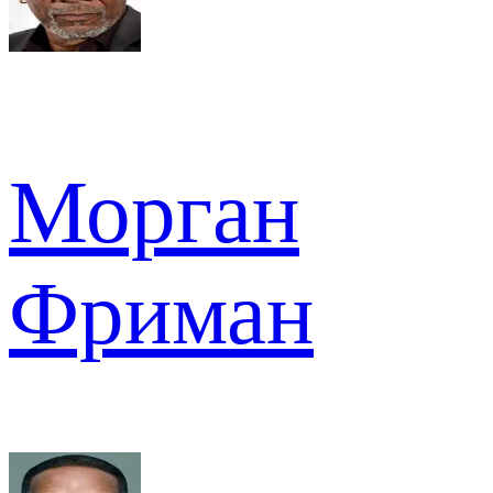
Морган
Фриман