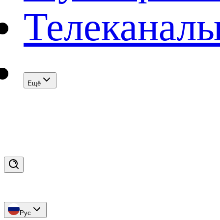
Телеканал
Eщё
Рус