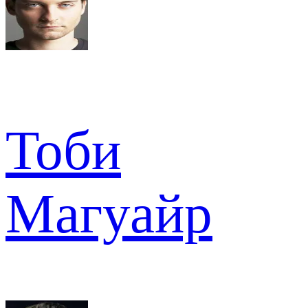
Тоби
Магуайр