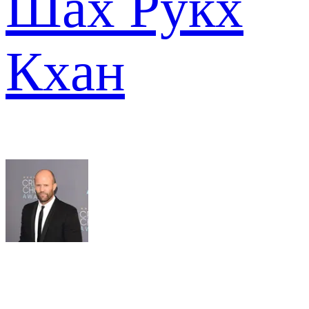
Шах Рукх
Кхан