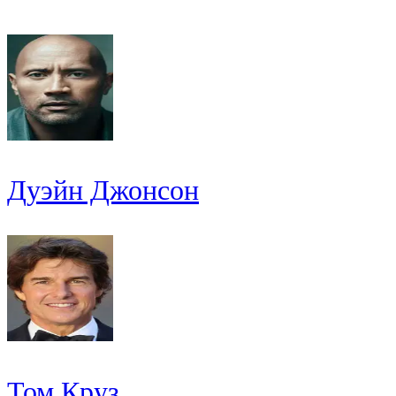
Дуэйн Джонсон
Том Круз