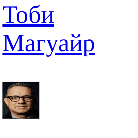
Тоби
Магуайр