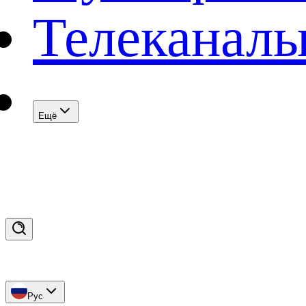
Телеканал
Eщё
Рус