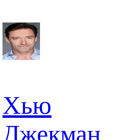
Хью
Джекман