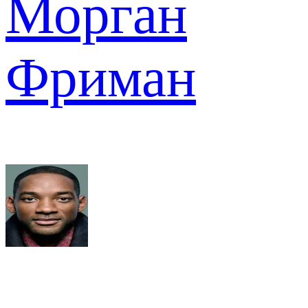
Морган
Фриман