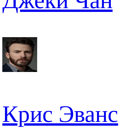
Джеки Чан
Крис Эванс