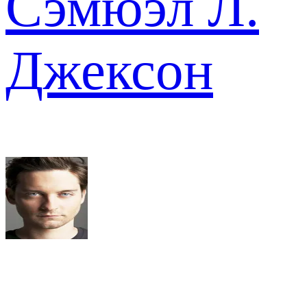
Сэмюэл Л.
Джексон