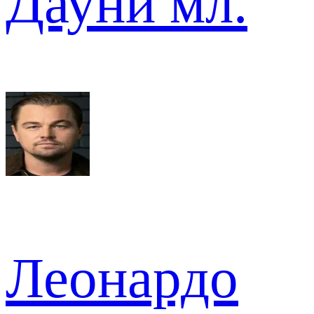
Дауни мл.
Леонардо