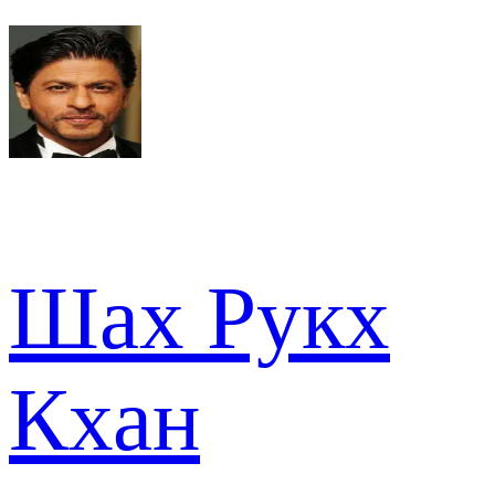
Шах Рукх
Кхан