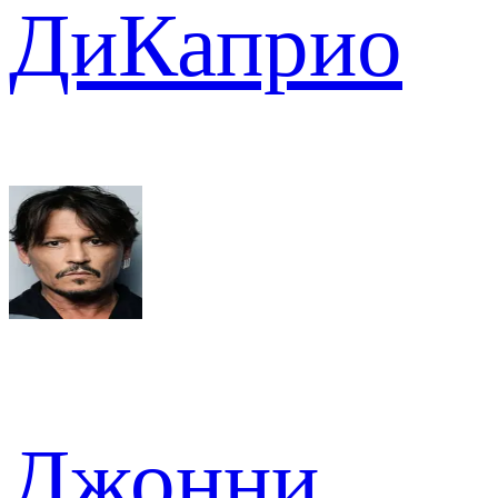
ДиКаприо
Джонни