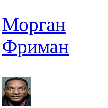
Морган
Фриман