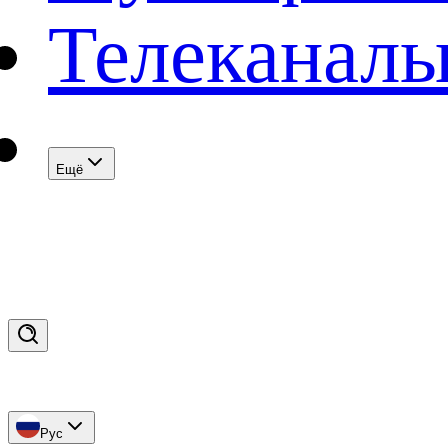
Телеканал
Eщё
Рус