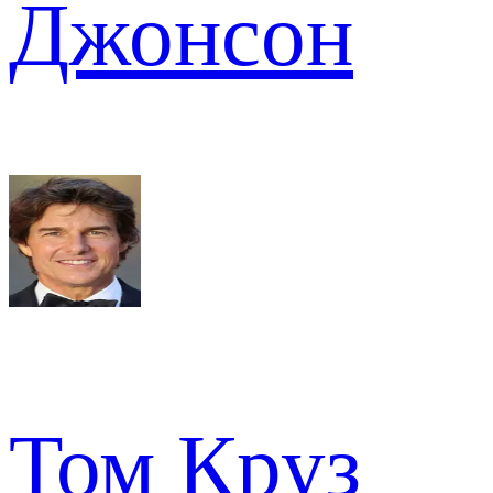
Джонсон
Том Круз