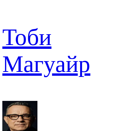
Тоби
Магуайр