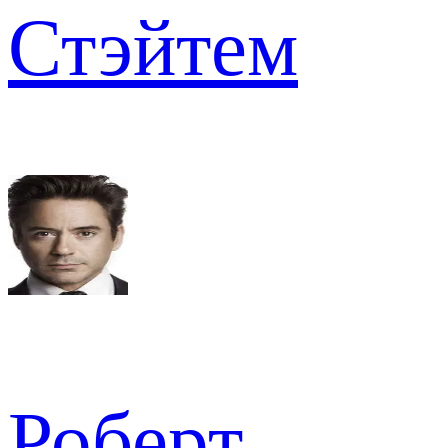
Стэйтем
Роберт