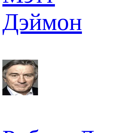
Дэймон