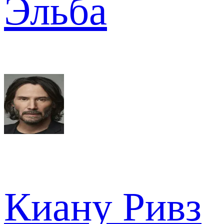
Эльба
Киану Ривз