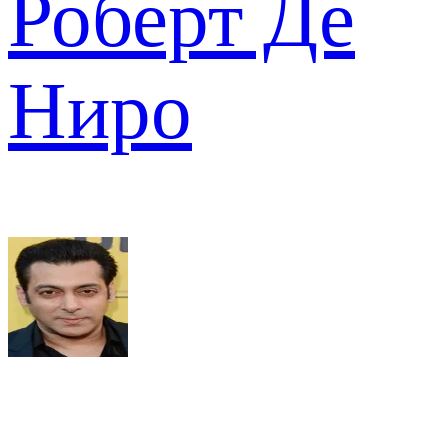
Роберт Де
Ниро