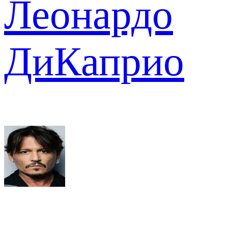
Леонардо
ДиКаприо