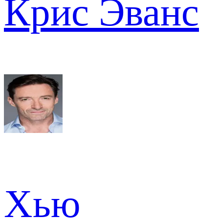
Крис Эванс
Хью