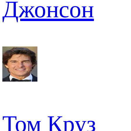
Джонсон
Том Круз