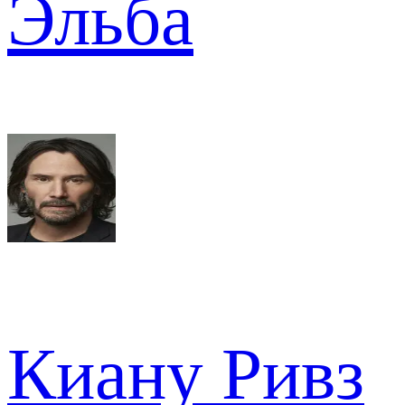
Эльба
Киану Ривз