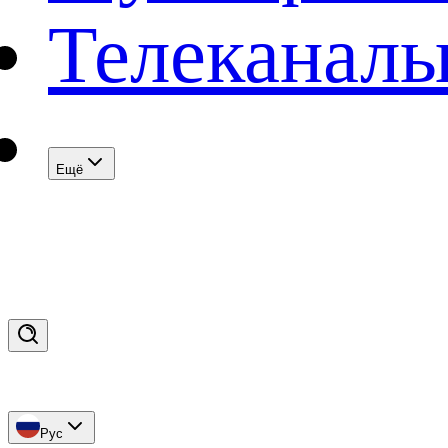
Телеканал
Eщё
Рус