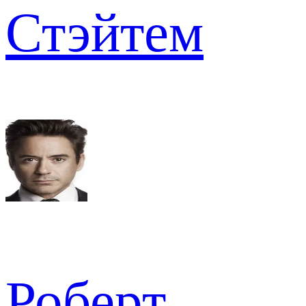
Стэйтем
Роберт