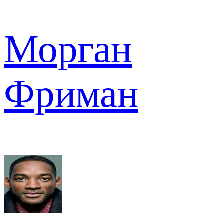
Морган
Фриман