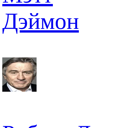
Дэймон