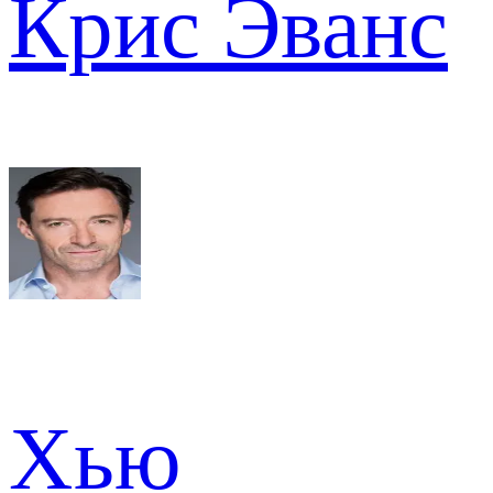
Крис Эванс
Хью