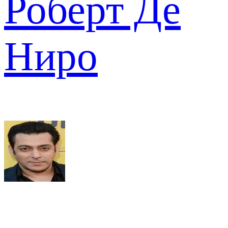
Роберт Де
Ниро