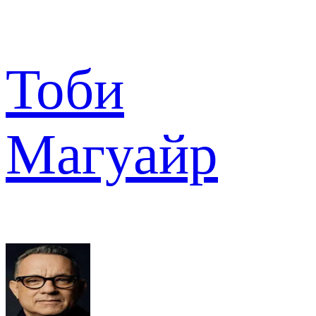
Тоби
Магуайр