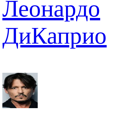
Леонардо
ДиКаприо