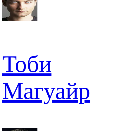
Тоби
Магуайр