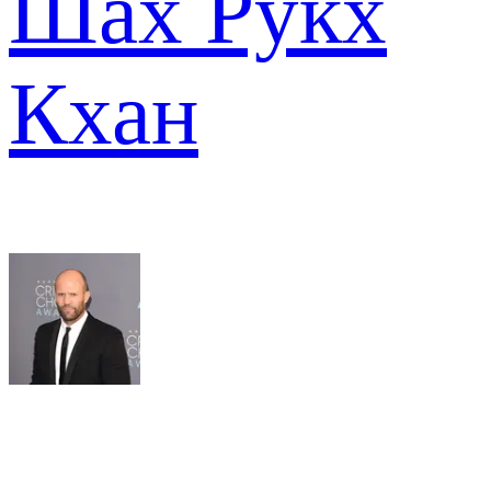
Шах Рукх
Кхан