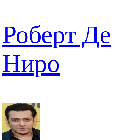
Роберт Де
Ниро