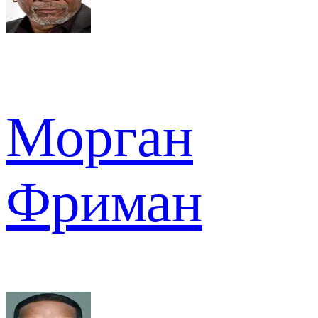
Морган
Фриман