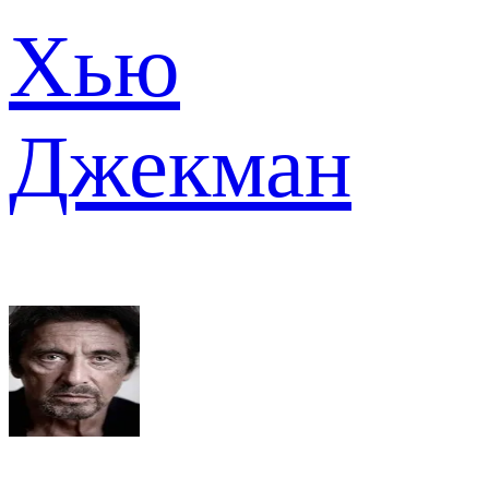
Хью
Джекман