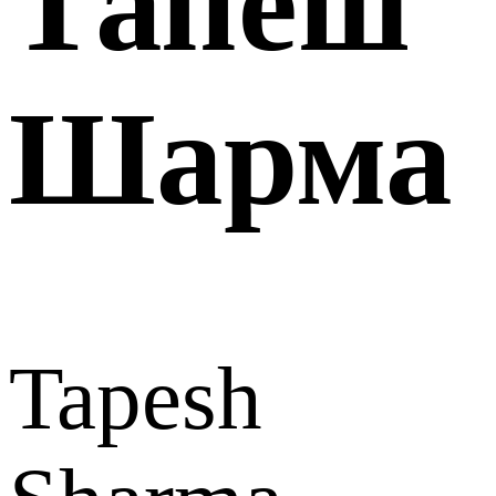
Тапеш
Шарма
Tapesh