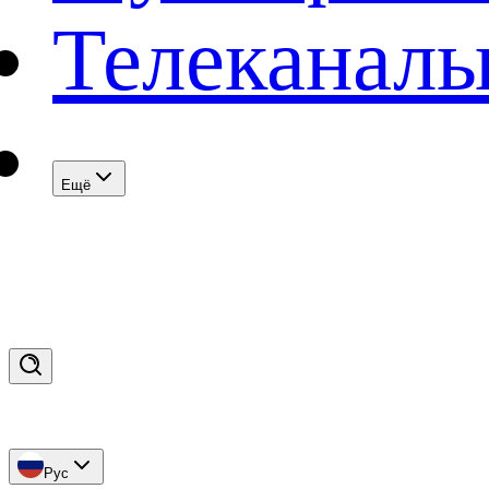
Телеканал
Eщё
Рус