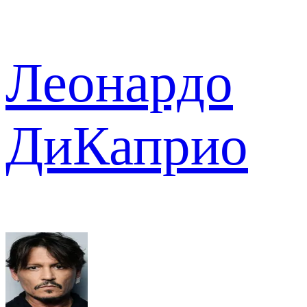
Леонардо
ДиКаприо