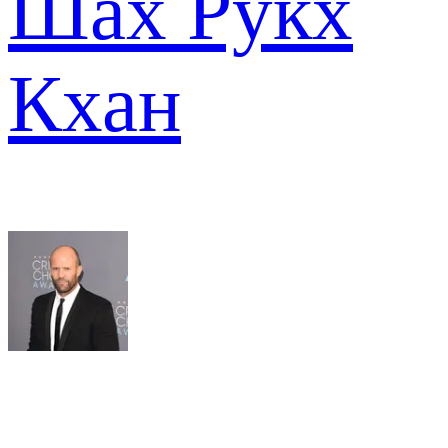
Шах Рукх
Кхан