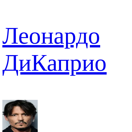
Леонардо
ДиКаприо