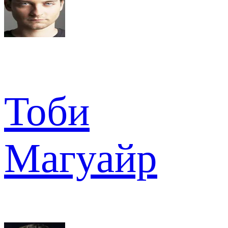
Тоби
Магуайр