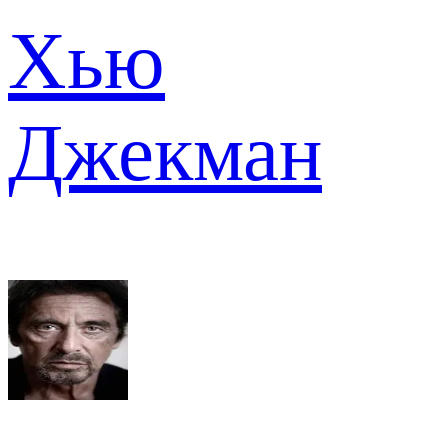
Хью
Джекман