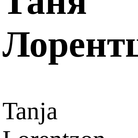
Таня
Лорент
Tanja