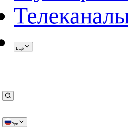
Телеканал
Eщё
Рус