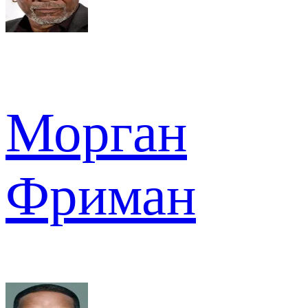
Морган
Фриман