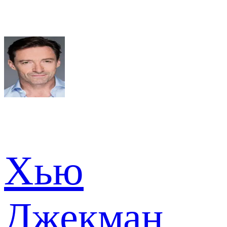
Хью
Джекман