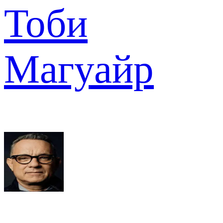
Тоби
Магуайр