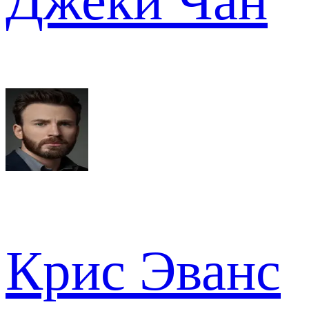
Джеки Чан
Крис Эванс