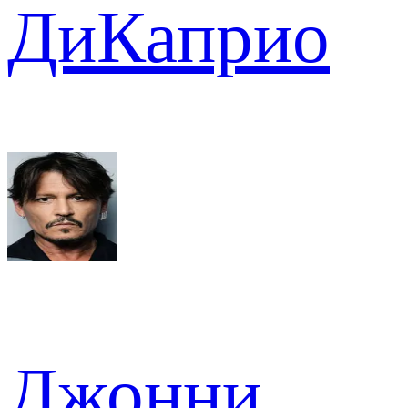
ДиКаприо
Джонни