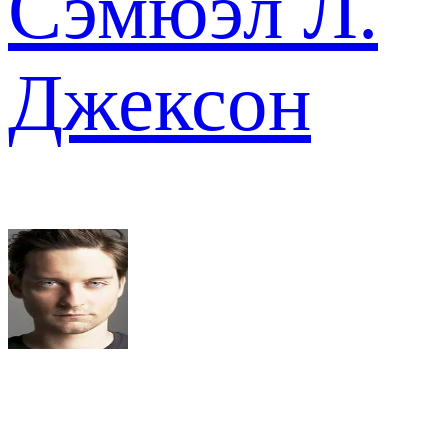
Сэмюэл Л.
Джексон