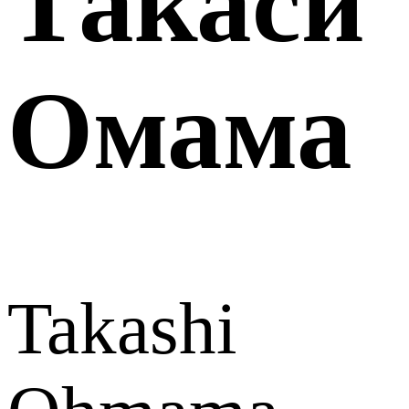
Такаси
Омама
Takashi