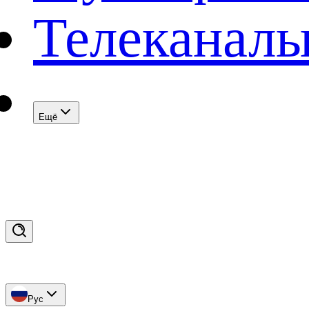
Телеканал
Eщё
Рус