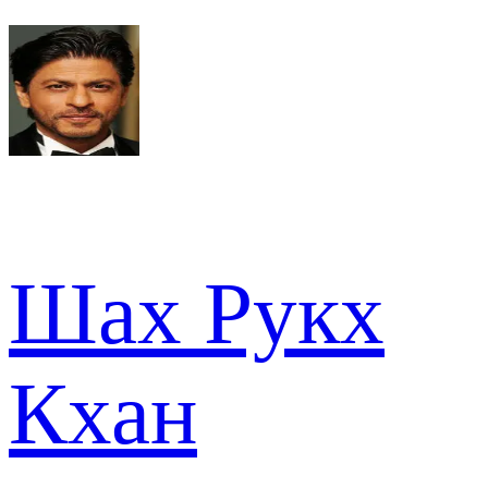
Шах Рукх
Кхан