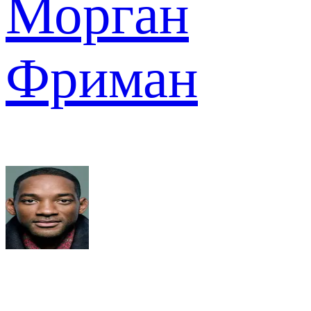
Морган
Фриман