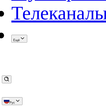
Телеканал
Eщё
Рус