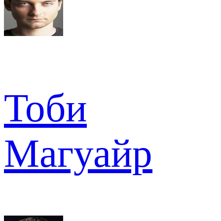
Тоби
Магуайр