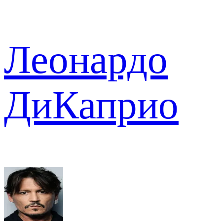
Леонардо
ДиКаприо