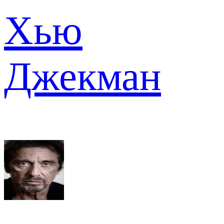
Хью
Джекман