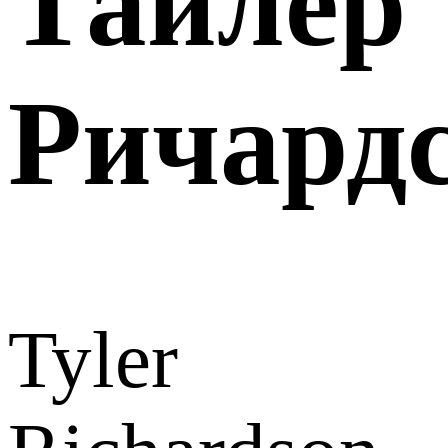
Тайлер
Ричард
Tyler