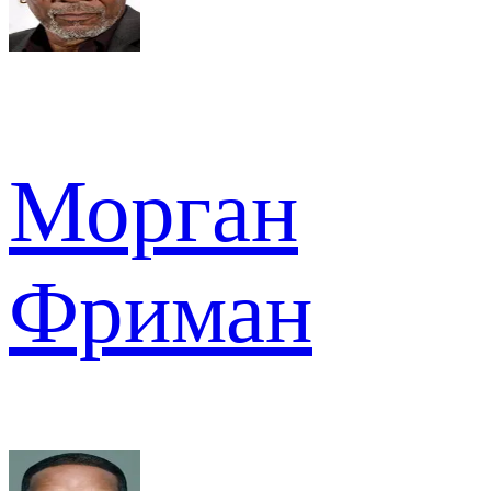
Морган
Фриман