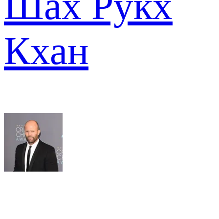
Шах Рукх
Кхан