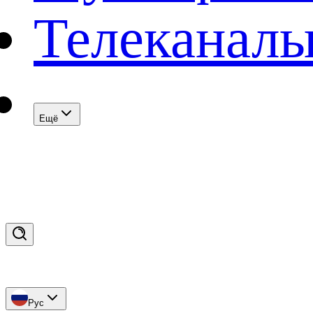
Телеканал
Eщё
Рус