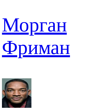
Морган
Фриман