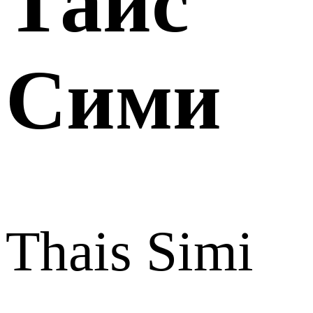
Таис
Сими
Thais Simi