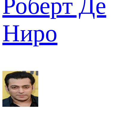
Роберт Де
Ниро