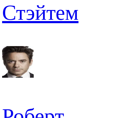
Стэйтем
Роберт