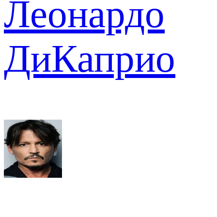
Леонардо
ДиКаприо