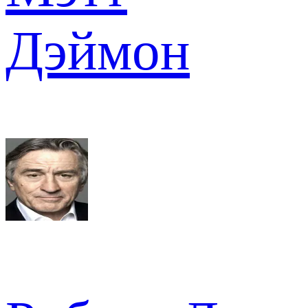
Дэймон