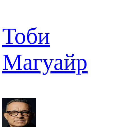
Тоби
Магуайр