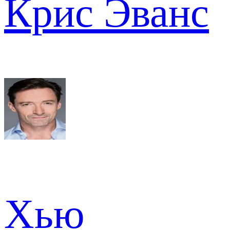
Крис Эванс
Хью