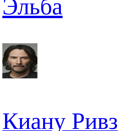
Эльба
Киану Ривз