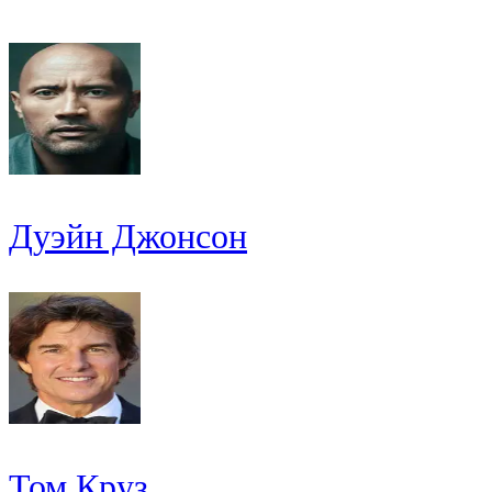
Дуэйн Джонсон
Том Круз