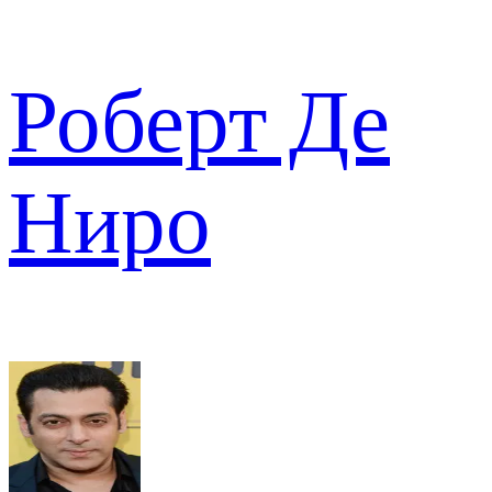
Роберт Де
Ниро