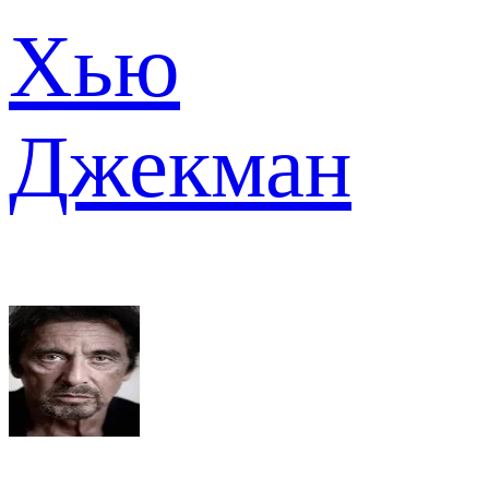
Хью
Джекман