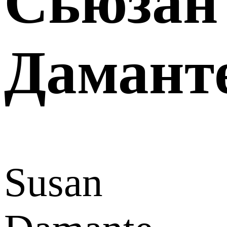
Сьюзан
Дамант
Susan