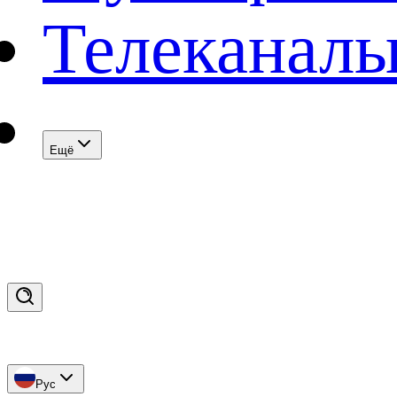
Телеканал
Eщё
Рус