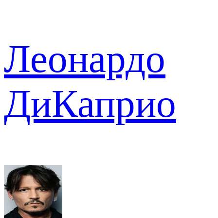
Леонардо
ДиКаприо