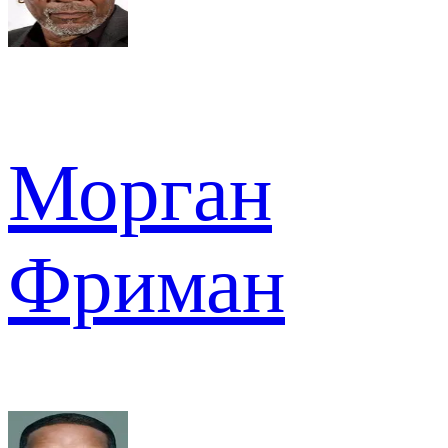
Морган
Фриман