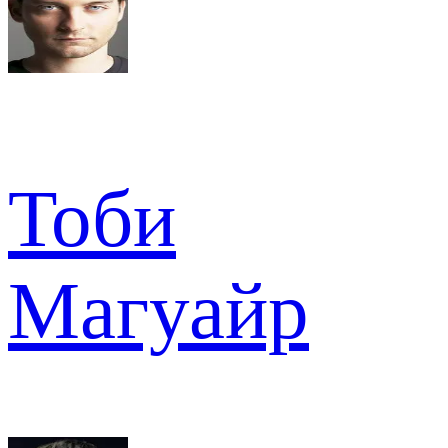
Тоби
Магуайр