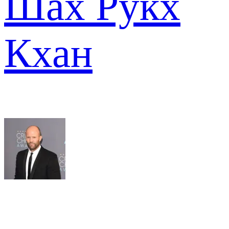
Шах Рукх
Кхан