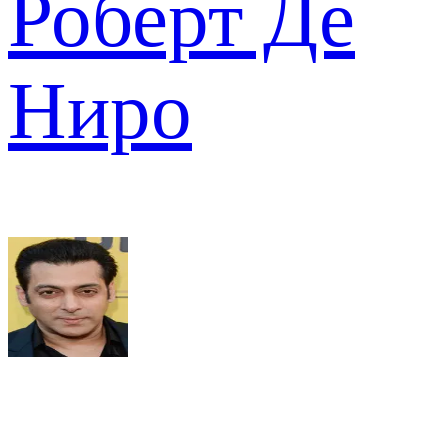
Роберт Де
Ниро