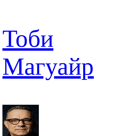
Тоби
Магуайр