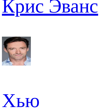
Крис Эванс
Хью