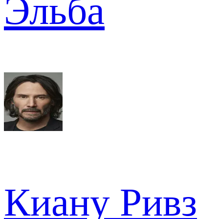
Эльба
Киану Ривз