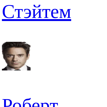
Стэйтем
Роберт