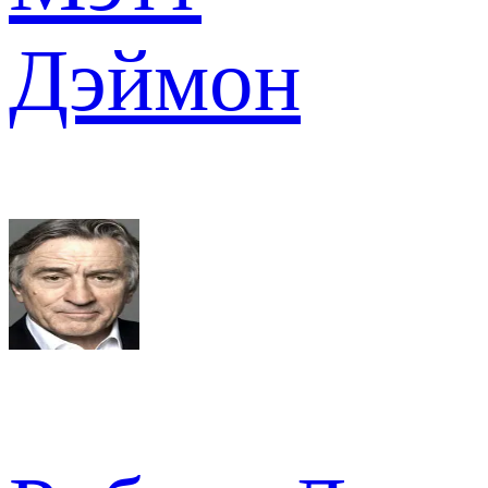
Дэймон