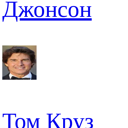
Джонсон
Том Круз