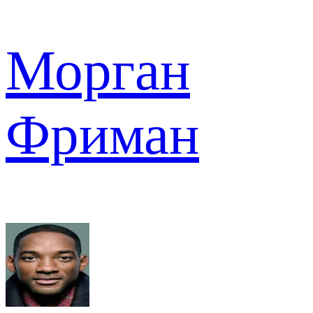
Морган
Фриман