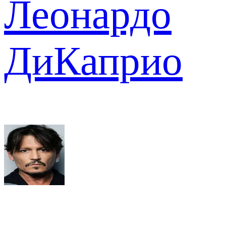
Леонардо
ДиКаприо