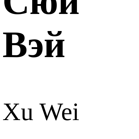
Сюй
Вэй
Xu Wei