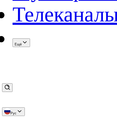
Телеканал
Eщё
Рус