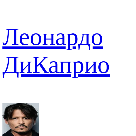
Леонардо
ДиКаприо