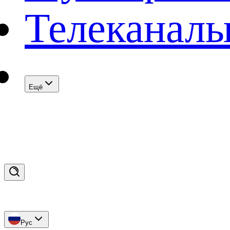
Телеканал
Eщё
Рус