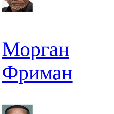
Морган
Фриман