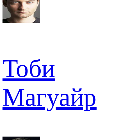
Тоби
Магуайр