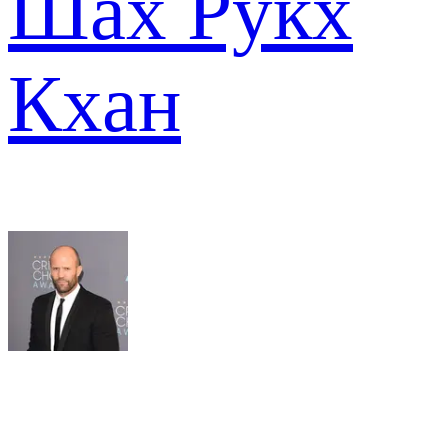
Шах Рукх
Кхан