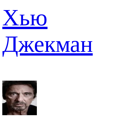
Хью
Джекман