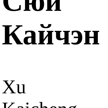
Сюй
Кайчэн
Xu