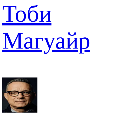
Тоби
Магуайр