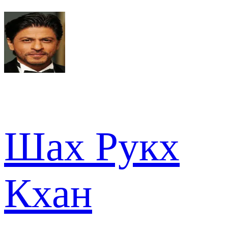
Шах Рукх
Кхан