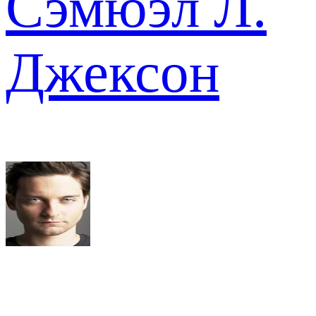
Сэмюэл Л.
Джексон