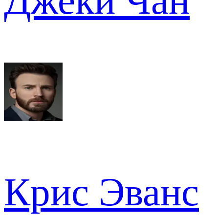
Джеки Чан
Крис Эванс