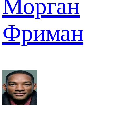
Морган
Фриман