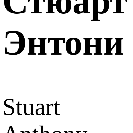
Стюарт
Энтони
Stuart