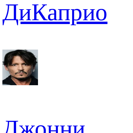
ДиКаприо
Джонни