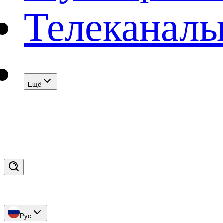
Телеканал
Eщё
Рус