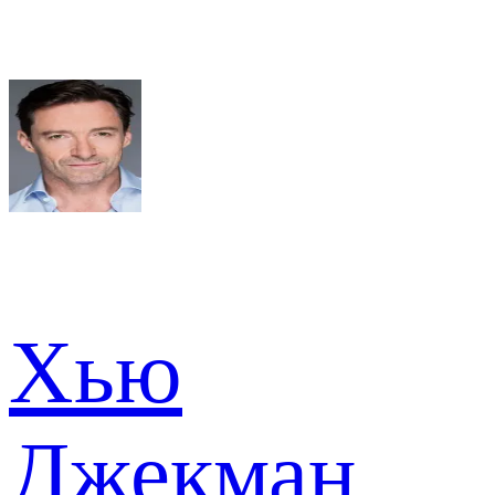
Хью
Джекман