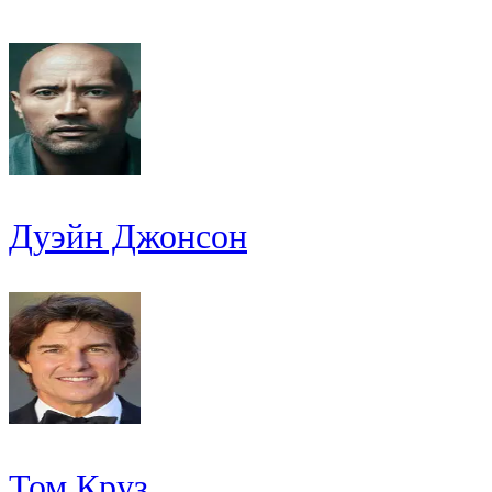
Дуэйн Джонсон
Том Круз