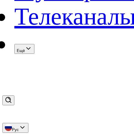
Телеканал
Eщё
Рус