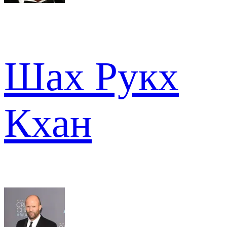
Шах Рукх
Кхан