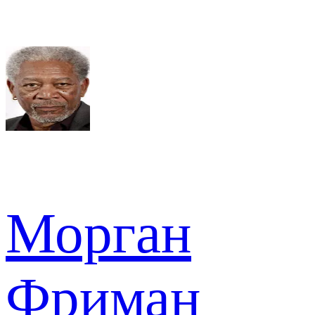
Морган
Фриман