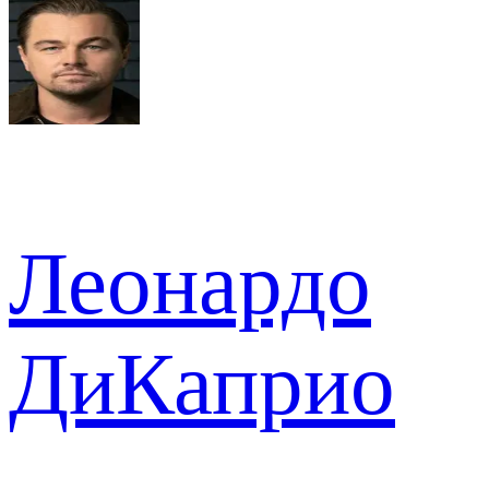
Леонардо
ДиКаприо