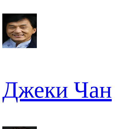
Джеки Чан