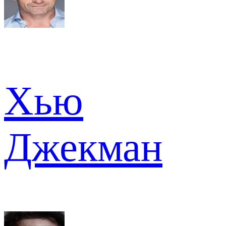
Хью
Джекман