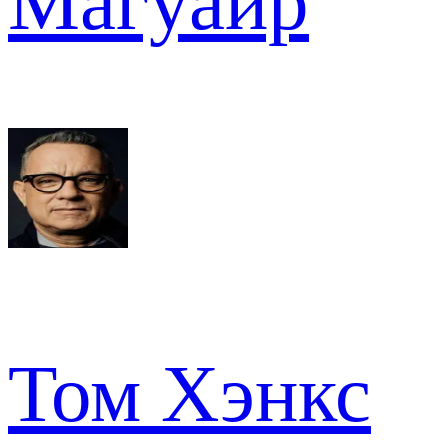
Магуайр
Том Хэнкс