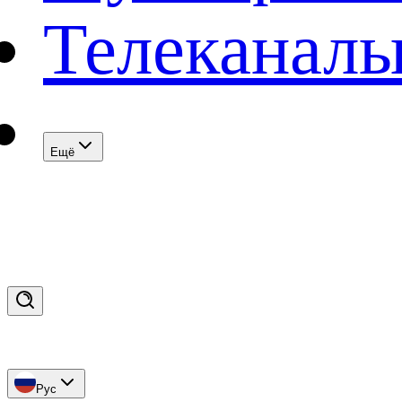
Телеканал
Eщё
Рус