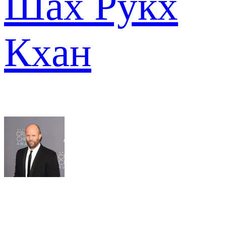
Шах Рукх
Кхан