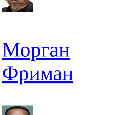
Морган
Фриман