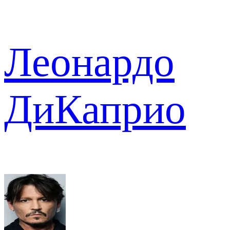
Леонардо
ДиКаприо