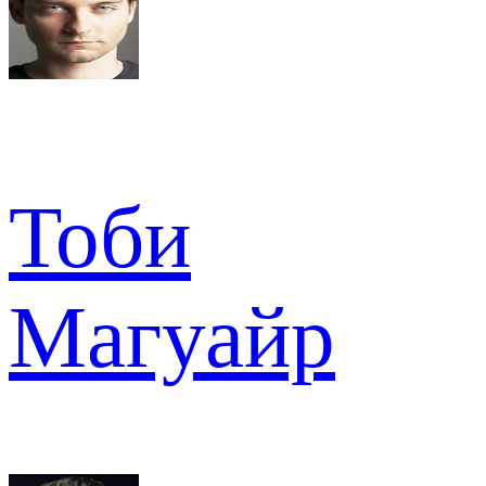
Тоби
Магуайр