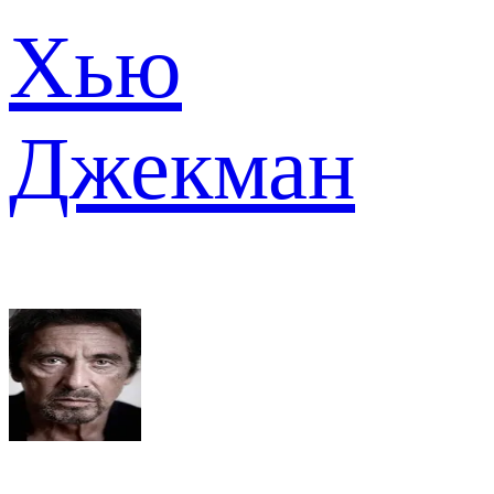
Хью
Джекман