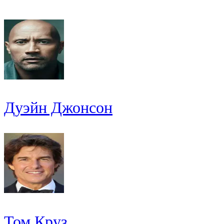
Дуэйн Джонсон
Том Круз