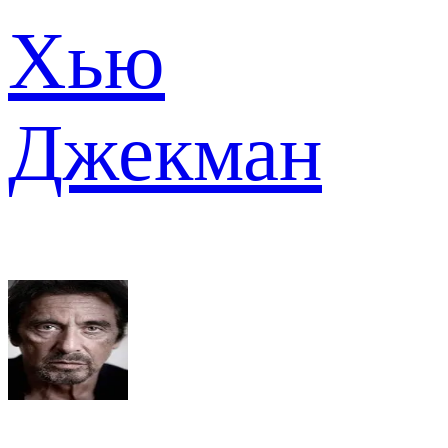
Хью
Джекман