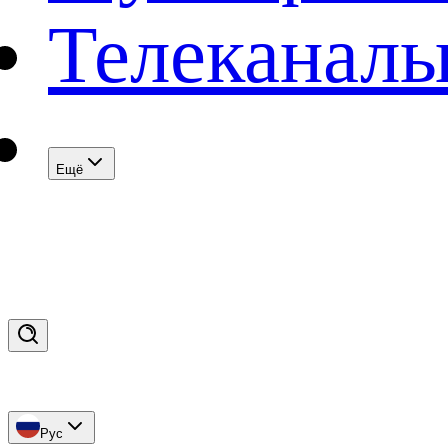
Телеканал
Eщё
Рус