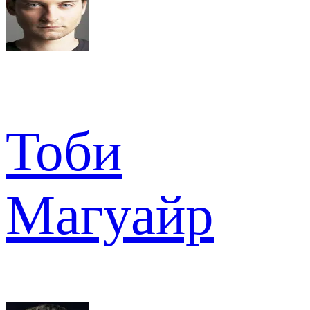
Тоби
Магуайр