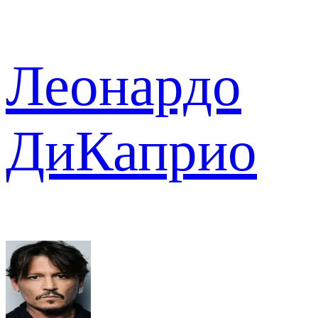
Леонардо
ДиКаприо