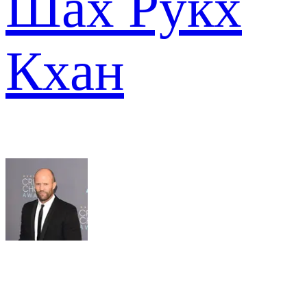
Шах Рукх
Кхан