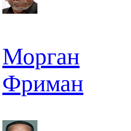
Морган
Фриман