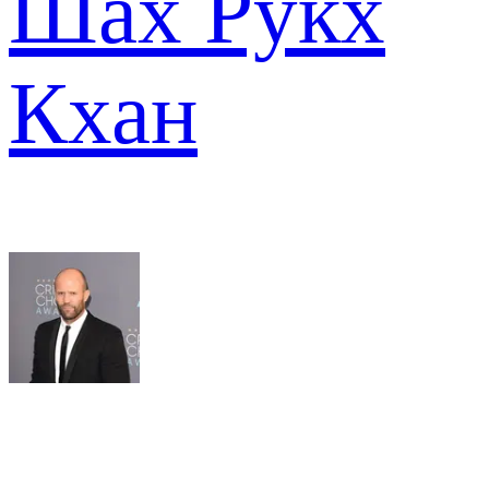
Шах Рукх
Кхан