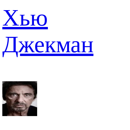
Хью
Джекман