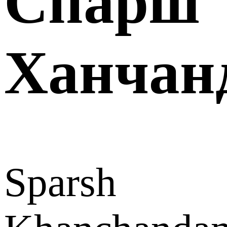
Спарш
Ханчан
Sparsh