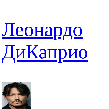
Леонардо
ДиКаприо