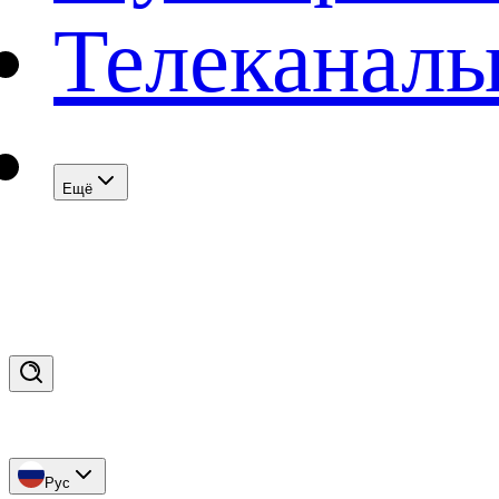
Телеканал
Eщё
Рус