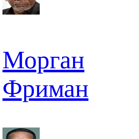
Морган
Фриман