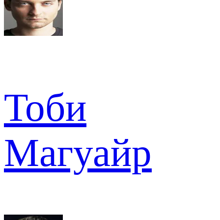
Тоби
Магуайр