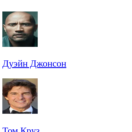
Дуэйн Джонсон
Том Круз