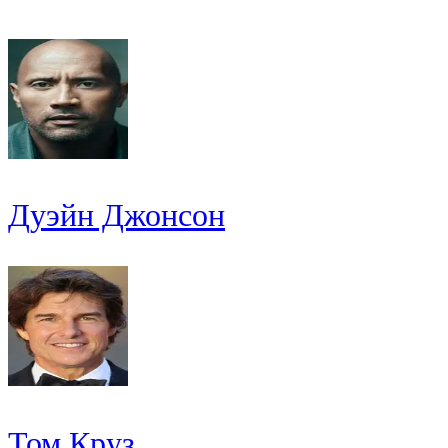
Дуэйн Джонсон
Том Круз