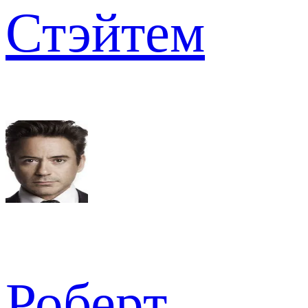
Стэйтем
Роберт