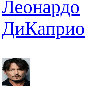
Леонардо
ДиКаприо