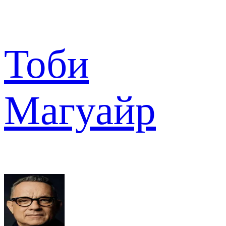
Тоби
Магуайр