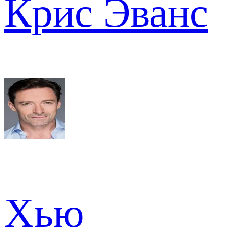
Крис Эванс
Хью