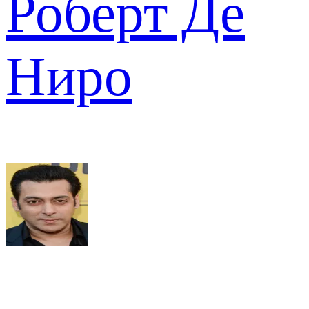
Роберт Де
Ниро