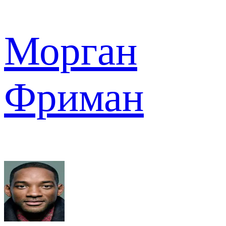
Морган
Фриман