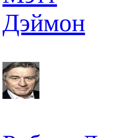
Дэймон