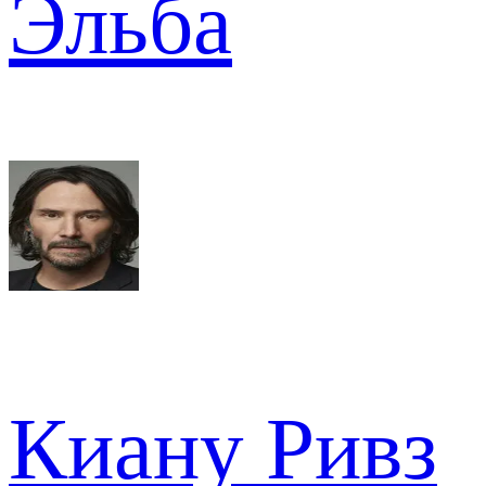
Эльба
Киану Ривз