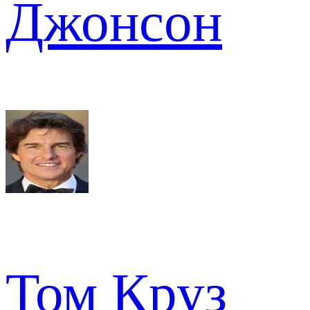
Джонсон
Том Круз