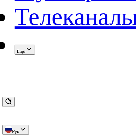
Телеканал
Eщё
Рус