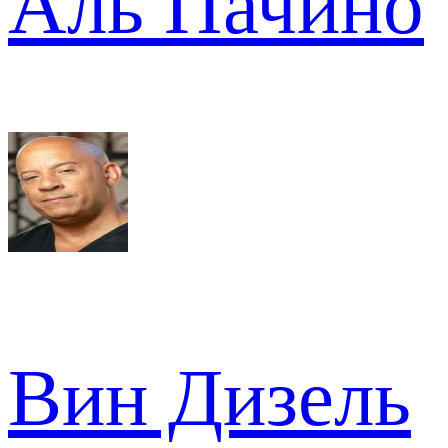
Аль Пачино
Вин Дизель