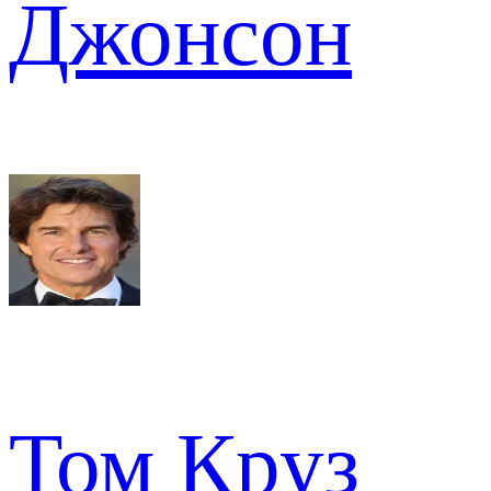
Джонсон
Том Круз