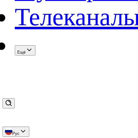
Телеканал
Eщё
Рус