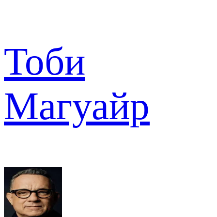
Тоби
Магуайр