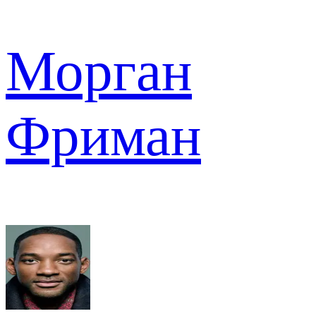
Морган
Фриман