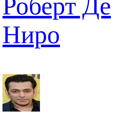
Роберт Де
Ниро