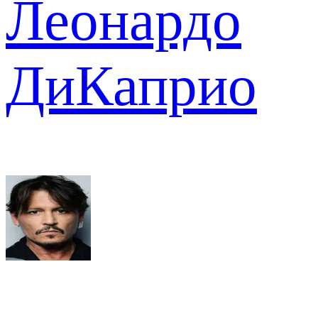
Леонардо
ДиКаприо