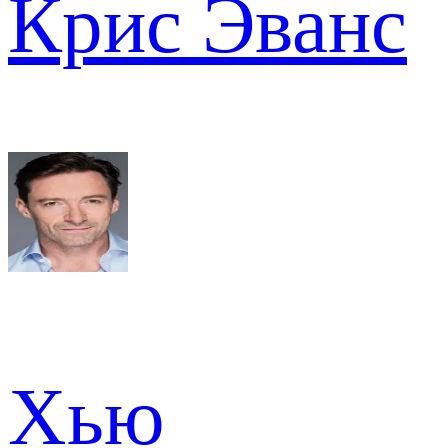
Крис Эванс
Хью