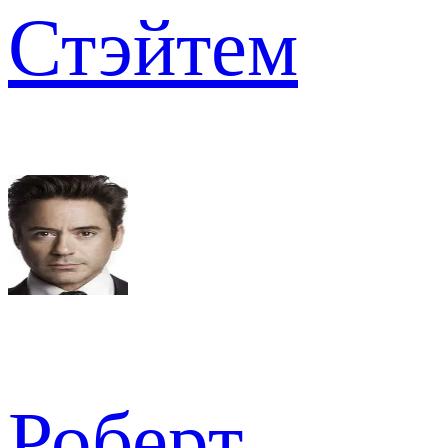
Стэйтем
Роберт