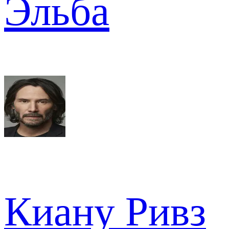
Эльба
Киану Ривз