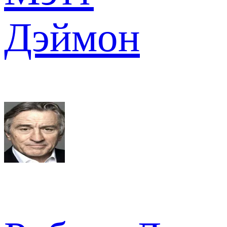
Дэймон