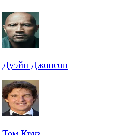
Дуэйн Джонсон
Том Круз