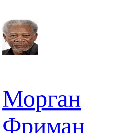
Морган
Фриман