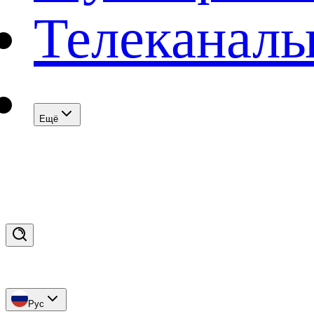
Телеканал
Eщё
Рус