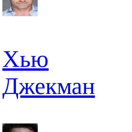
Хью
Джекман