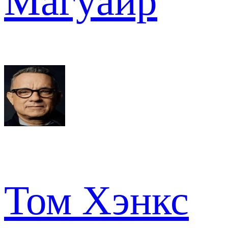
Магуайр
Том Хэнкс