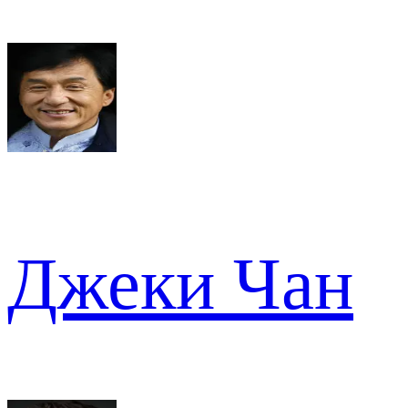
Джеки Чан