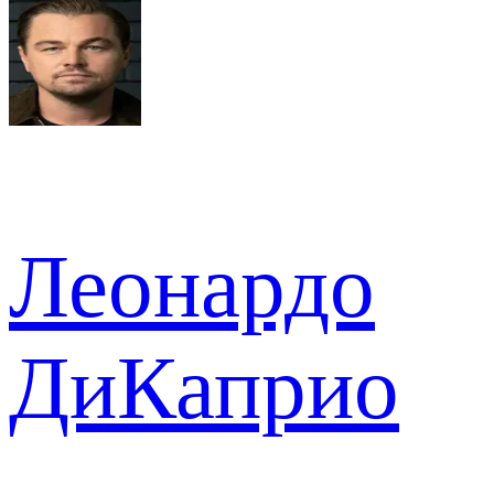
Леонардо
ДиКаприо