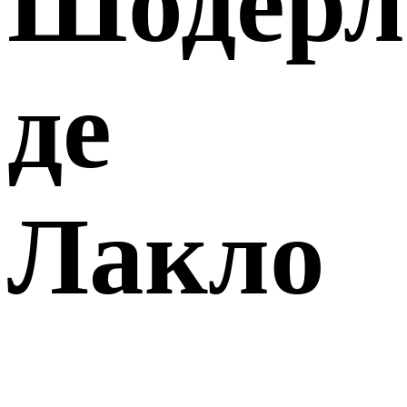
Шодерл
де
Лакло