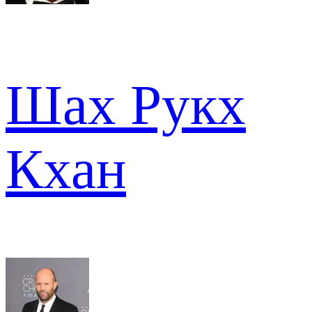
Шах Рукх
Кхан