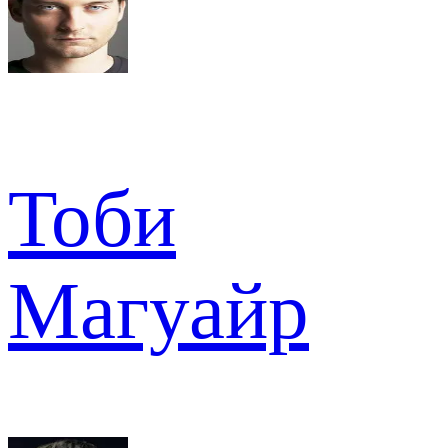
Тоби
Магуайр