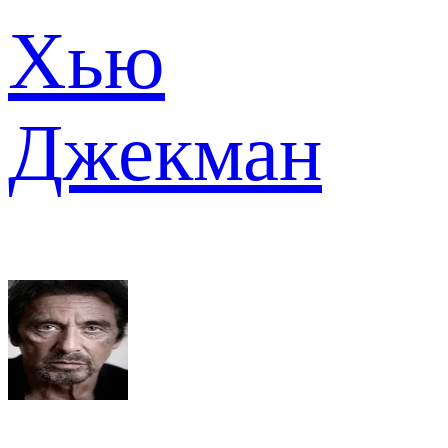
Хью
Джекман