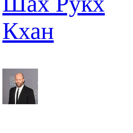
Шах Рукх
Кхан