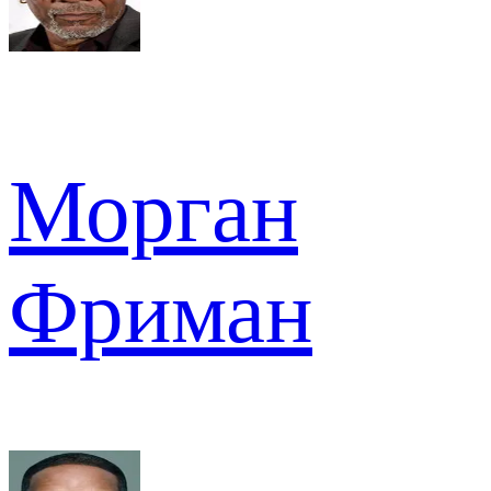
Морган
Фриман