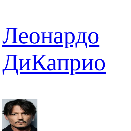
Леонардо
ДиКаприо