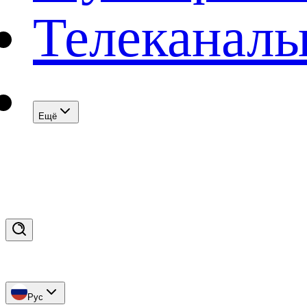
Телеканал
Eщё
Рус