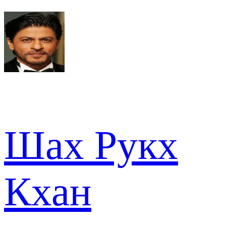
Шах Рукх
Кхан