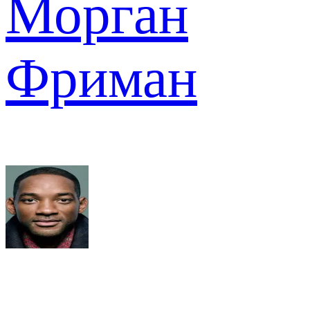
Морган
Фриман