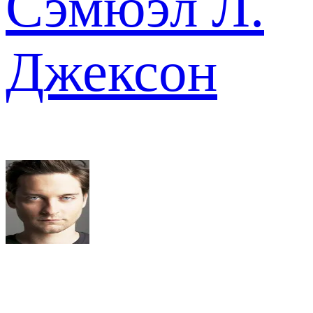
Сэмюэл Л.
Джексон