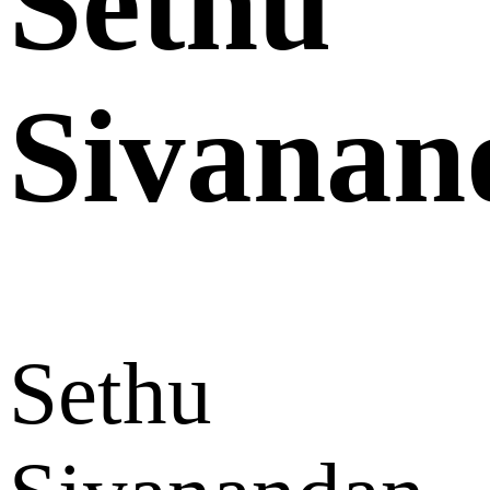
Sethu
Sivanan
Sethu