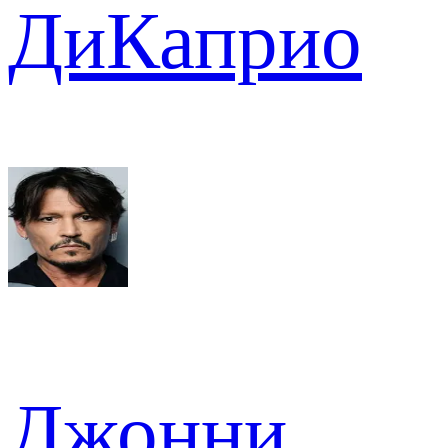
ДиКаприо
Джонни