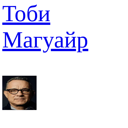
Тоби
Магуайр