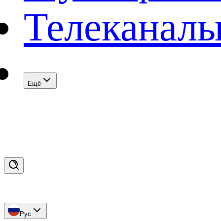
Телеканал
Eщё
Рус