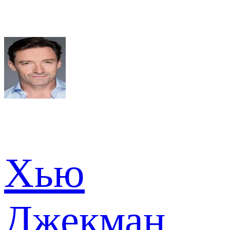
Хью
Джекман