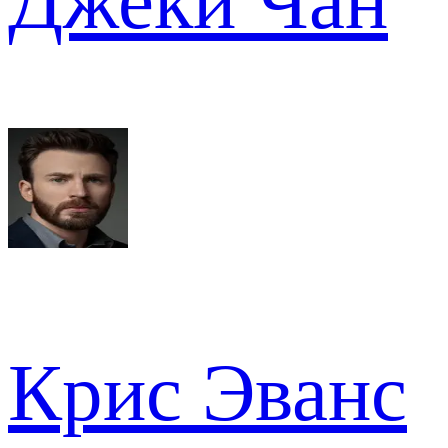
Джеки Чан
Крис Эванс