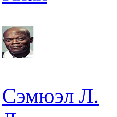
Сэмюэл Л.