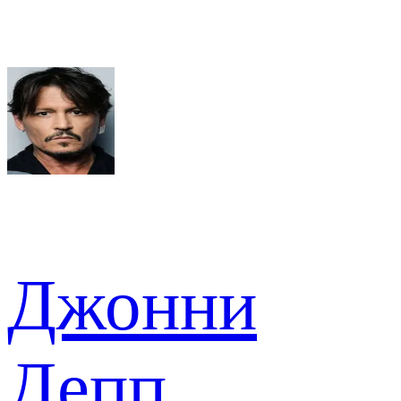
Джонни
Депп