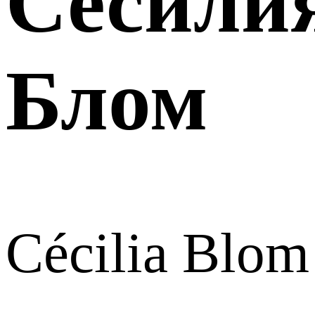
Сесили
Блом
Cécilia Blom