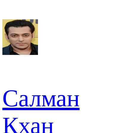
Салман
Кхан