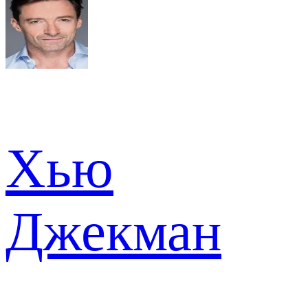
Хью
Джекман