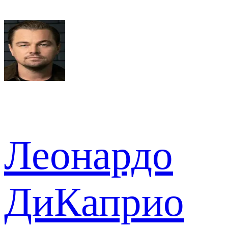
Леонардо
ДиКаприо