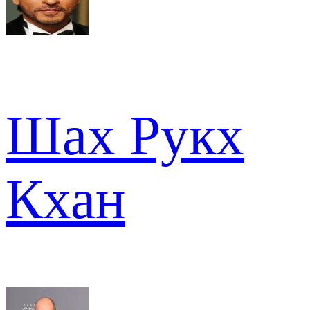
Шах Рукх
Кхан