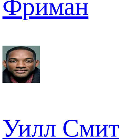
Фриман
Уилл Смит