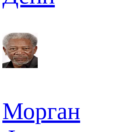
Морган