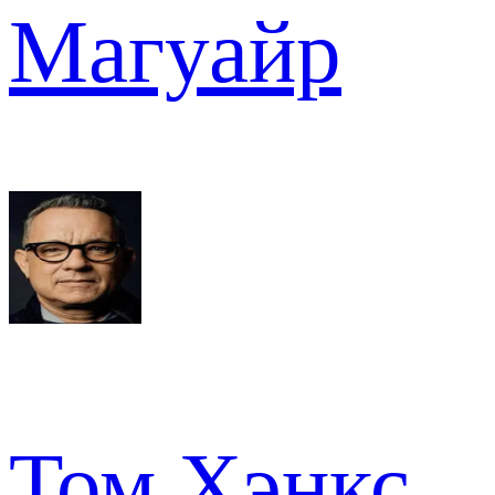
Магуайр
Том Хэнкс