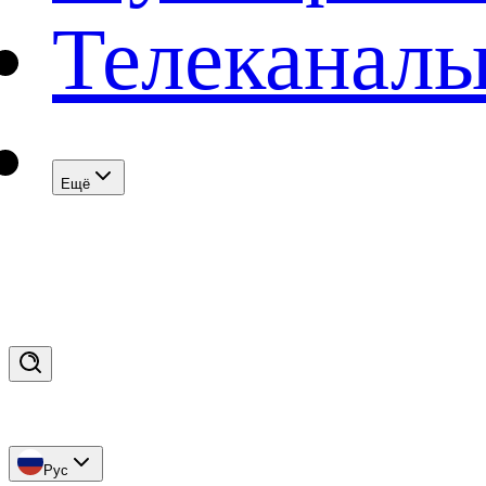
Телеканал
Eщё
Рус