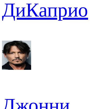
ДиКаприо
Джонни