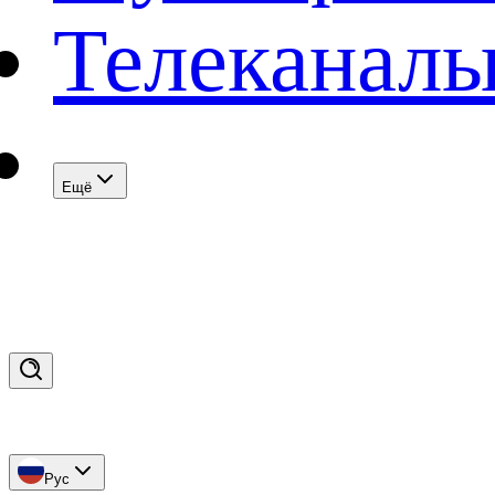
Телеканал
Eщё
Рус