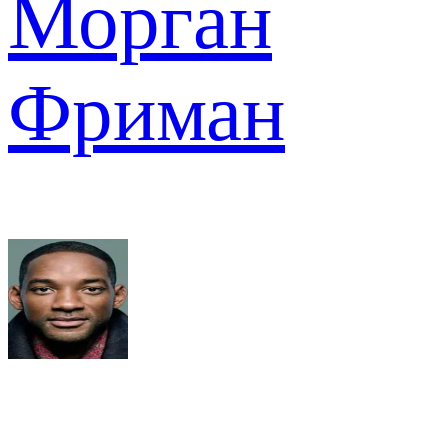
Морган
Фриман