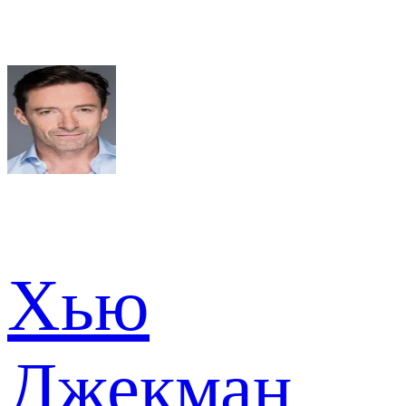
Хью
Джекман