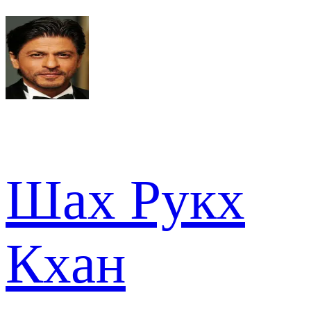
Шах Рукх
Кхан