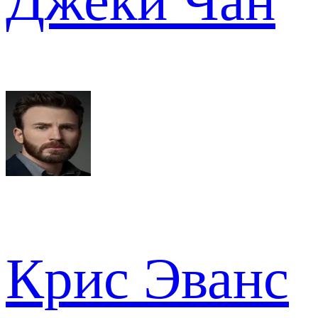
Джеки Чан
Крис Эванс