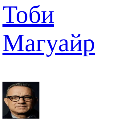
Тоби
Магуайр