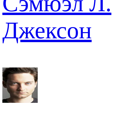
Сэмюэл Л.
Джексон