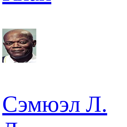
Сэмюэл Л.