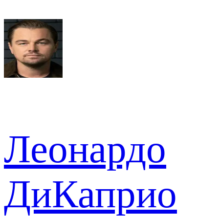
Леонардо
ДиКаприо