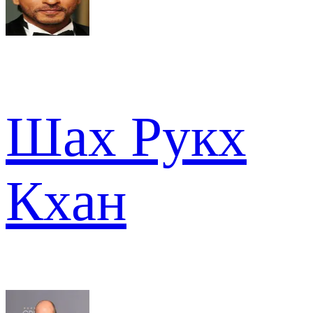
Шах Рукх
Кхан