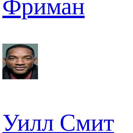
Фриман
Уилл Смит