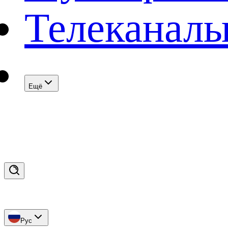
Телеканал
Eщё
Рус