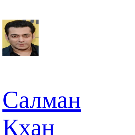
Салман
Кхан