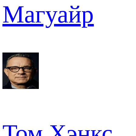
Магуайр
Том Хэнкс