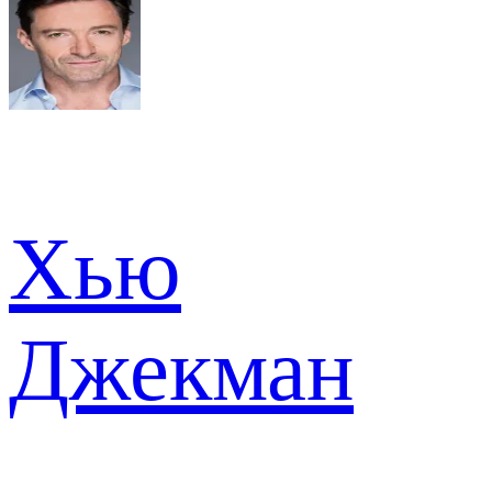
Хью
Джекман