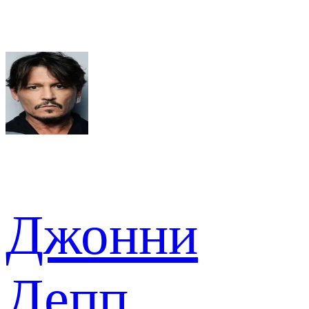
Джонни
Депп