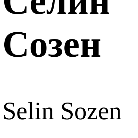
Селин
Созен
Selin Sozen