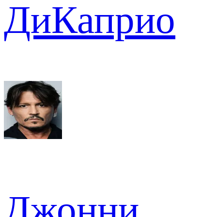
ДиКаприо
Джонни