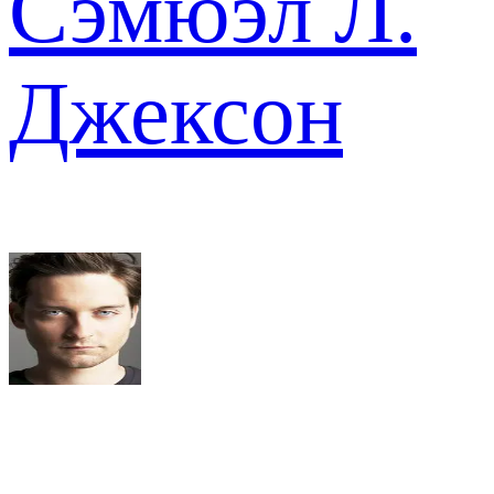
Сэмюэл Л.
Джексон