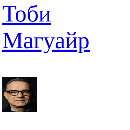
Тоби
Магуайр