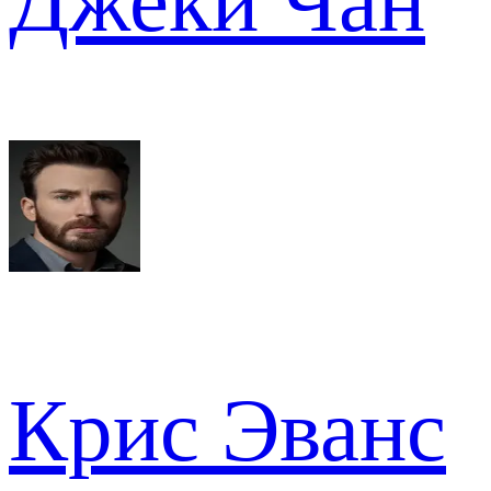
Джеки Чан
Крис Эванс