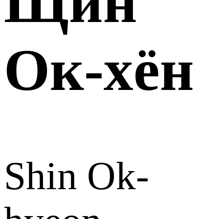
Щин
Ок-хён
Shin Ok-