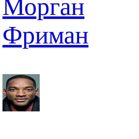
Морган
Фриман