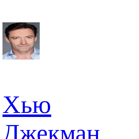
Хью
Джекман