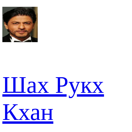
Шах Рукх
Кхан