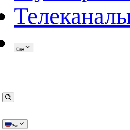
Телеканал
Eщё
Рус