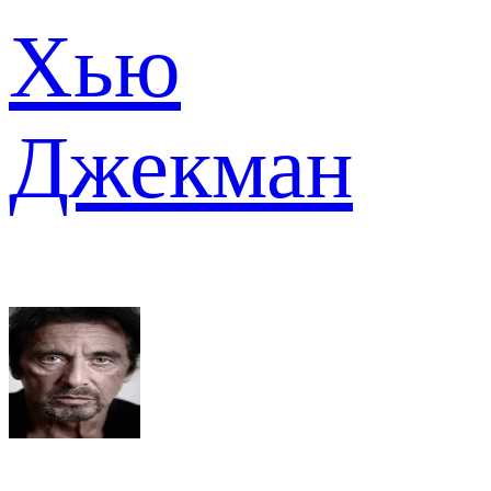
Хью
Джекман