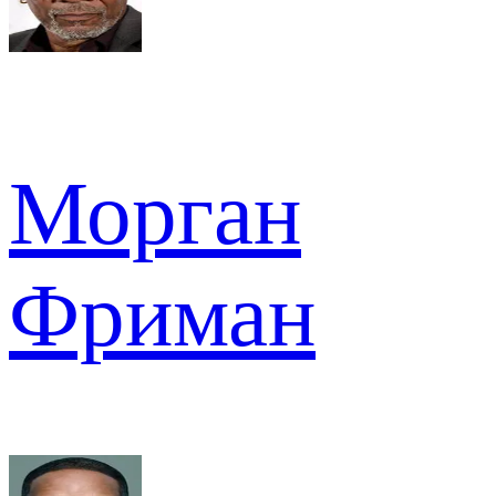
Морган
Фриман