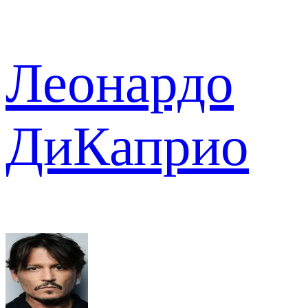
Леонардо
ДиКаприо