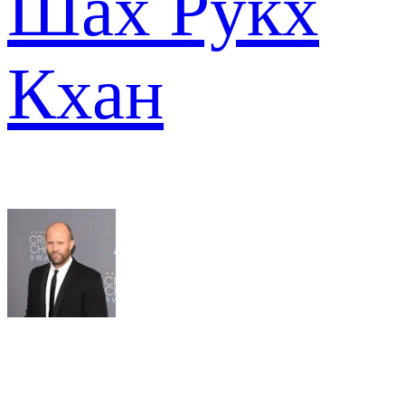
Шах Рукх
Кхан