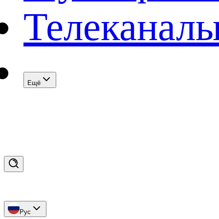
Телеканал
Eщё
Рус