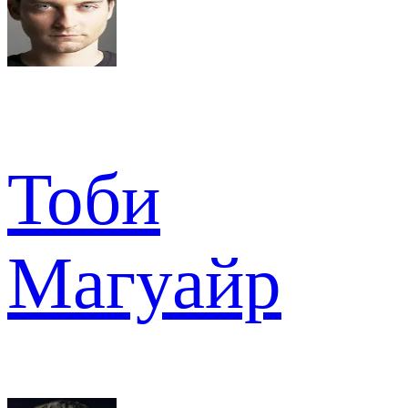
Тоби
Магуайр