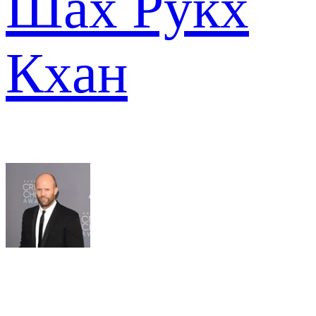
Шах Рукх
Кхан