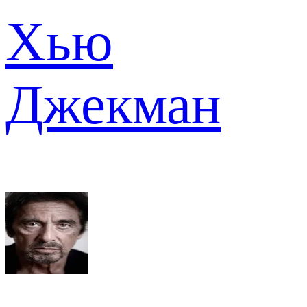
Хью
Джекман