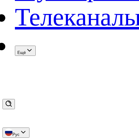
Телеканал
Eщё
Рус