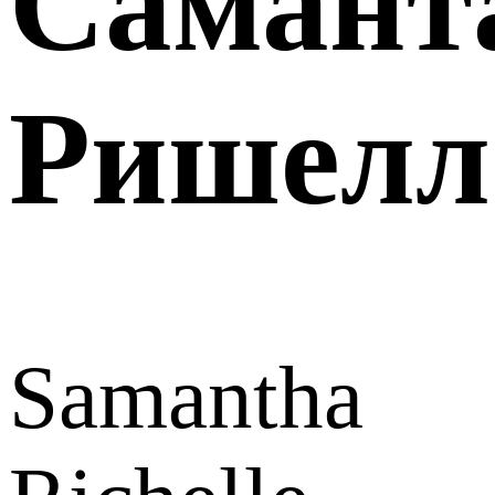
Самант
Ришелл
Samantha