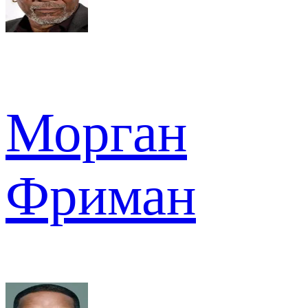
Морган
Фриман