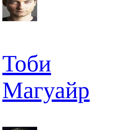
Тоби
Магуайр