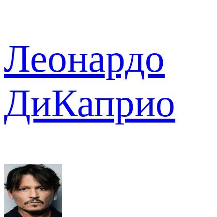
Леонардо
ДиКаприо